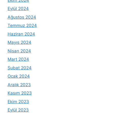
Ekim 2024
Eylül 2024
Ağustos 2024
Temmuz 2024
Haziran 2024
Mayıs 2024
Nisan 2024
Mart 2024
Şubat 2024
Ocak 2024
Aralık 2023
Kasım 2023
Ekim 2023
Eylül 2023