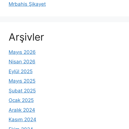
Mrbahis Şikayet
Arşivler
Mayıs 2026
Nisan 2026
Eylül 2025
Mayıs 2025
Şubat 2025
Ocak 2025
Aralık 2024
Kasım 2024