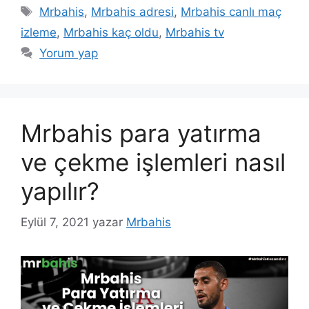
Etiketler
Mrbahis
,
Mrbahis adresi
,
Mrbahis canlı maç
izleme
,
Mrbahis kaç oldu
,
Mrbahis tv
Yorum yap
Mrbahis para yatırma
ve çekme işlemleri nasıl
yapılır?
Eylül 7, 2021
yazar
Mrbahis