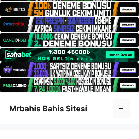
İçeriğe
atla
Mrbahis Bahis Sitesi
Menü