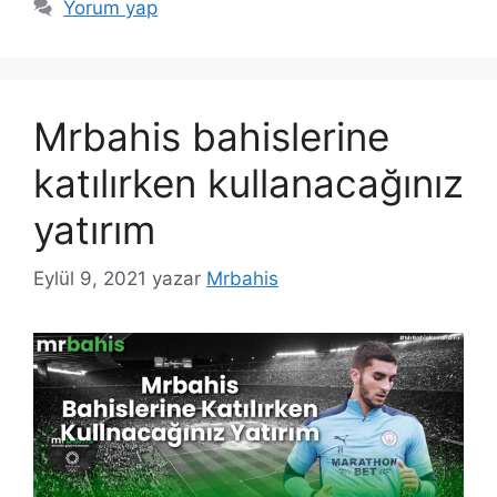
Yorum yap
Mrbahis bahislerine
katılırken kullanacağınız
yatırım
Eylül 9, 2021
yazar
Mrbahis