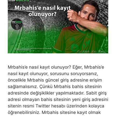
Mrbahis’e nasıl kayıt olunuyor? Eğer, Mrbahis’e
nasıl kayıt olunuyor, sorusunu soruyorsanız,
öncelikle Mrbahis güncel giriş adresine erişim
sağlamalısınız. Çünkü Mrbahis bahis sitesinin
adresinde değişiklikler yapılmaktadır. Sabit giriş
adresi olmayan bahis sitesinin yeni giriş adresini
sitenin resmi Twitter hesabı üzerinden kolayca
öğrenebilirsiniz. Mrbahis sitesine kayıt olmak