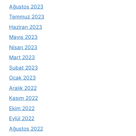
Ağustos 2023
Temmuz 2023
Haziran 2023
Mayıs 2023
Nisan 2023
Mart 2023
Şubat 2023
Ocak 2023
Aralık 2022
Kasım 2022
Ekim 2022
Eylül 2022
Ağustos 2022