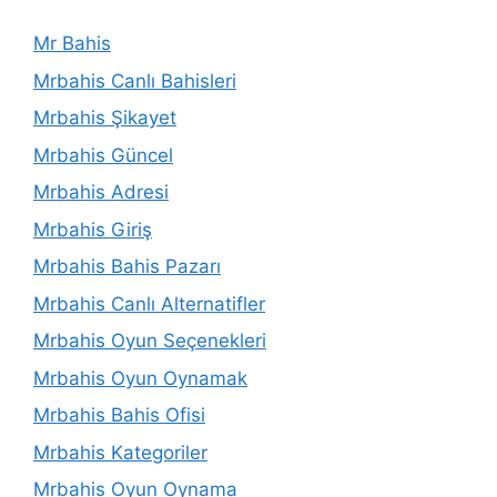
Mr Bahis
Mrbahis Canlı Bahisleri
Mrbahis Şikayet
Mrbahis Güncel
Mrbahis Adresi
Mrbahis Giriş
Mrbahis Bahis Pazarı
Mrbahis Canlı Alternatifler
Mrbahis Oyun Seçenekleri
Mrbahis Oyun Oynamak
Mrbahis Bahis Ofisi
Mrbahis Kategoriler
Mrbahis Oyun Oynama