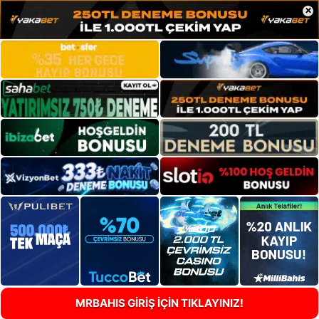
×
MRBAHIS GİRİŞ İÇİN TIKLAYINIZ!