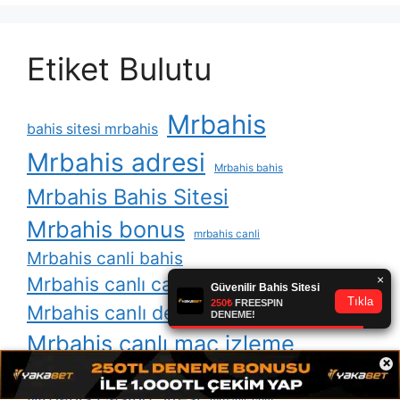
Etiket Bulutu
Mrbahis
bahis sitesi mrbahis
Mrbahis adresi
Mrbahis bahis
Mrbahis Bahis Sitesi
Mrbahis bonus
mrbahis canli
Mrbahis canli bahis
Mrbahis canlı casino
Mrbahis canlı destek
Mrbahis canlı maç izleme
×
Mrbahis casino oyunları
Mrbahis Casino Sitesi