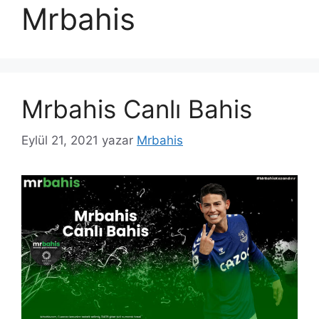
Mrbahis
Mrbahis Canlı Bahis
Eylül 21, 2021
yazar
Mrbahis