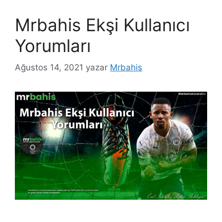
Mrbahis Ekşi Kullanıcı
Yorumları
Ağustos 14, 2021
yazar
Mrbahis