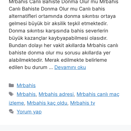
Mrbahis Canlı Bahiste Donma Olur mu Mrbahis
Canlı Bahiste Donma Olur mu Canlı bahis
alternatifleri ortamında donma sıkıntısı ortaya
gelmesi büyük bir aksilik teşkil etmektedir.
Donma sıkıntısı karşısında bahis severlerin
büyük kazançlar kaybyapabilmesi olasıdır.
Bundan dolayı her vakit akıllarda Mrbahis canlı
bahiste donma olur mu sorusu akıllarda yer
alabilmektedir. Merak edilmekte belirleme
edilen bu durum …
Devamını oku
Kategoriler
Mrbahis
Etiketler
Mrbahis
,
Mrbahis adresi
,
Mrbahis canlı maç
izleme
,
Mrbahis kaç oldu
,
Mrbahis tv
Yorum yap