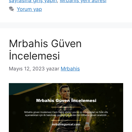
sayfasına giriş yapın
,
Mrbahis yeni adresi
Yorum yap
Mrbahis Güven
İncelemesi
Mayıs 12, 2023
yazar
Mrbahis