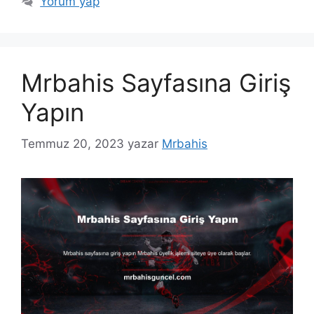
Yorum yap
Mrbahis Sayfasına Giriş
Yapın
Temmuz 20, 2023
yazar
Mrbahis