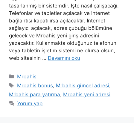
tasarlanmış bir sistemdir. İşte nasıl çalışacağı.
Telefonlar ve tabletler açılacak ve internet
bağlantısı kapatılırsa açılacaktır. İnternet
sağlayıcı açılacak, adres çubuğu bölümüne
gelecek ve Mrbahis yeni giriş adresini
yazacaktır. Kullanmakta olduğunuz telefonun
veya tabletin işletim sistemi ne olursa olsun,
web sitesinin …
Devamını oku
Kategoriler
Mrbahis
Etiketler
Mrbahis bonus
,
Mrbahis güncel adresi
,
Mrbahis para yatırma
,
Mrbahis yeni adresi
Yorum yap