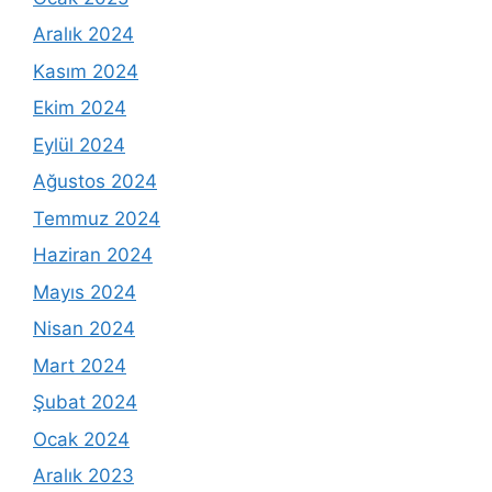
Aralık 2024
Kasım 2024
Ekim 2024
Eylül 2024
Ağustos 2024
Temmuz 2024
Haziran 2024
Mayıs 2024
Nisan 2024
Mart 2024
Şubat 2024
Ocak 2024
Aralık 2023