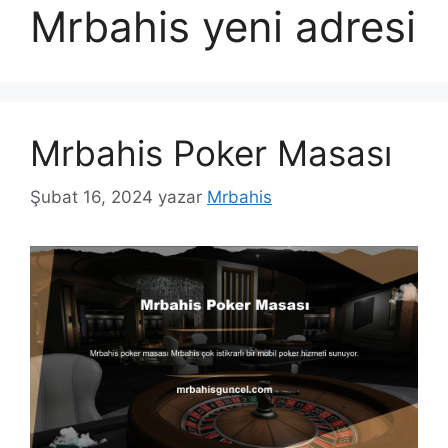
Mrbahis yeni adresi
Mrbahis Poker Masası
Şubat 16, 2024
yazar
Mrbahis