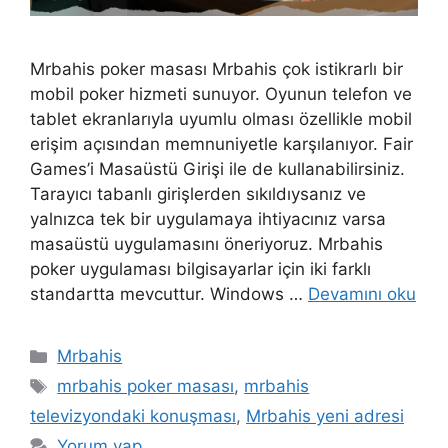
Mrbahis poker masası Mrbahis çok istikrarlı bir
mobil poker hizmeti sunuyor. Oyunun telefon ve
tablet ekranlarıyla uyumlu olması özellikle mobil
erişim açısından memnuniyetle karşılanıyor. Fair
Games’i Masaüstü Girişi ile de kullanabilirsiniz.
Tarayıcı tabanlı girişlerden sıkıldıysanız ve
yalnızca tek bir uygulamaya ihtiyacınız varsa
masaüstü uygulamasını öneriyoruz. Mrbahis
poker uygulaması bilgisayarlar için iki farklı
standartta mevcuttur. Windows …
Devamını oku
Kategoriler
Mrbahis
Etiketler
mrbahis poker masası
,
mrbahis
televizyondaki konuşması
,
Mrbahis yeni adresi
Yorum yap