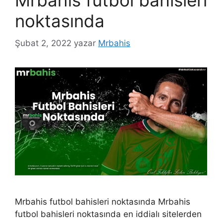
Mrbahis futbol bahisleri
noktasında
Şubat 2, 2022
yazar
Mrbahis
Mrbahis futbol bahisleri noktasında Mrbahis
futbol bahisleri noktasında en iddialı sitelerden