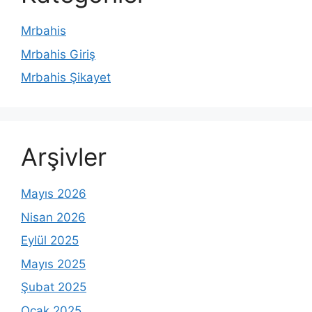
Mrbahis
Mrbahis Giriş
Mrbahis Şikayet
Arşivler
Mayıs 2026
Nisan 2026
Eylül 2025
Mayıs 2025
Şubat 2025
Ocak 2025