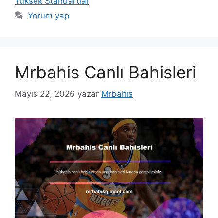
Yüksek Standartlar
Yorum yap
Mrbahis Canlı Bahisleri
Mayıs 22, 2026
yazar
Mrbahis