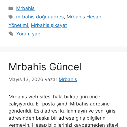
Kategoriler
Mrbahis
Etiketler
mrbahis doğru adres
,
Mrbahis Hesap
Yönetimi
,
Mrbahis şikayet
Yorum yap
Mrbahis Güncel
Mayıs 13, 2026
yazar
Mrbahis
Mrbahis web sitesi hala birkaç gün önce
çalışıyordu. E -posta şimdi Mrbahis adresine
gönderildi. Eski adresi kullanmayın ve yeni giriş
adresinden başka bir adrese giriş bilgilerini
vermeyin. Hesap bilgilerinizi kaybetmeden siteyi