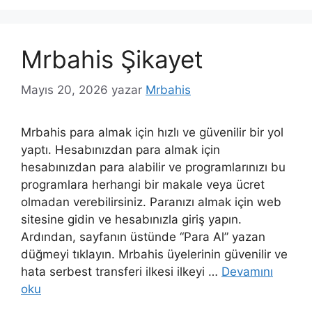
Mrbahis Şikayet
Mayıs 20, 2026
yazar
Mrbahis
Mrbahis para almak için hızlı ve güvenilir bir yol
yaptı. Hesabınızdan para almak için
hesabınızdan para alabilir ve programlarınızı bu
programlara herhangi bir makale veya ücret
olmadan verebilirsiniz. Paranızı almak için web
sitesine gidin ve hesabınızla giriş yapın.
Ardından, sayfanın üstünde “Para Al” yazan
düğmeyi tıklayın. Mrbahis üyelerinin güvenilir ve
hata serbest transferi ilkesi ilkeyi …
Devamını
oku