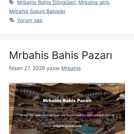
Etiketler
Mrbahis Bahis Döngüleri
,
Mrbahis giriş
,
Mrbahis Sabırlı Bahisler
Yorum yap
Mrbahis Bahis Pazarı
Nisan 27, 2026
yazar
Mrbahis