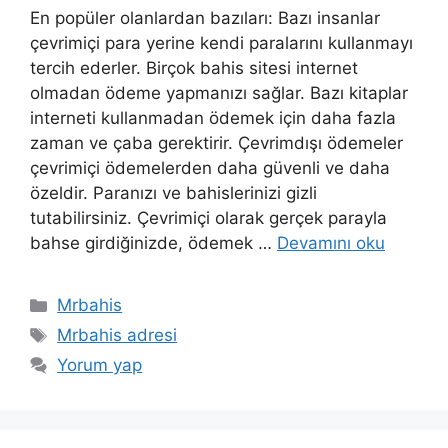
En popüler olanlardan bazıları: Bazı insanlar
çevrimiçi para yerine kendi paralarını kullanmayı
tercih ederler. Birçok bahis sitesi internet
olmadan ödeme yapmanızı sağlar. Bazı kitaplar
interneti kullanmadan ödemek için daha fazla
zaman ve çaba gerektirir. Çevrimdışı ödemeler
çevrimiçi ödemelerden daha güvenli ve daha
özeldir. Paranızı ve bahislerinizi gizli
tutabilirsiniz. Çevrimiçi olarak gerçek parayla
bahse girdiğinizde, ödemek …
Devamını oku
Kategoriler
Mrbahis
Etiketler
Mrbahis adresi
Yorum yap