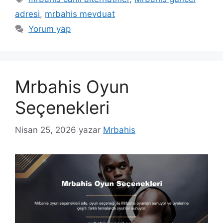
adresi
,
mrbahis mevduat
Yorum yap
Mrbahis Oyun
Seçenekleri
Nisan 25, 2026
yazar
Mrbahis