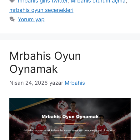
mrbahis giris twitter
,
Mrbahis oturum açma
,
mrbahis oyun seçenekleri
Yorum yap
Mrbahis Oyun
Oynamak
Nisan 24, 2026
yazar
Mrbahis