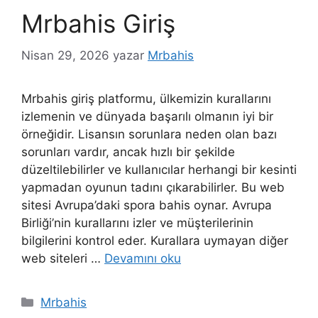
Mrbahis Giriş
Nisan 29, 2026
yazar
Mrbahis
Mrbahis giriş platformu, ülkemizin kurallarını
izlemenin ve dünyada başarılı olmanın iyi bir
örneğidir. Lisansın sorunlara neden olan bazı
sorunları vardır, ancak hızlı bir şekilde
düzeltilebilirler ve kullanıcılar herhangi bir kesinti
yapmadan oyunun tadını çıkarabilirler. Bu web
sitesi Avrupa’daki spora bahis oynar. Avrupa
Birliği’nin kurallarını izler ve müşterilerinin
bilgilerini kontrol eder. Kurallara uymayan diğer
web siteleri …
Devamını oku
Kategoriler
Mrbahis