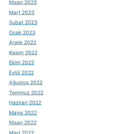
Nisan 2023
Mart 2023
Şubat 2023
Ocak 2023
Aralık 2022
Kasım 2022
Ekim 2022
Eylül 2022
Ağustos 2022
Temmuz 2022
Haziran 2022
Mayıs 2022
Nisan 2022
Mart 2022