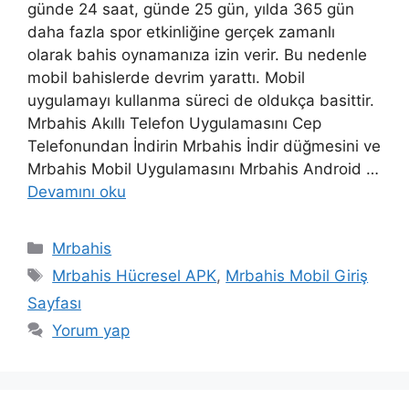
günde 24 saat, günde 25 gün, yılda 365 gün
daha fazla spor etkinliğine gerçek zamanlı
olarak bahis oynamanıza izin verir. Bu nedenle
mobil bahislerde devrim yarattı. Mobil
uygulamayı kullanma süreci de oldukça basittir.
Mrbahis Akıllı Telefon Uygulamasını Cep
Telefonundan İndirin Mrbahis İndir düğmesini ve
Mrbahis Mobil Uygulamasını Mrbahis Android …
Devamını oku
Kategoriler
Mrbahis
Etiketler
Mrbahis Hücresel APK
,
Mrbahis Mobil Giriş
Sayfası
Yorum yap