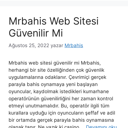
Mrbahis Web Sitesi
Güvenilir Mi
Ağustos 25, 2022
yazar
Mrbahis
Mrbahis web sitesi güvenilir mi Mrbahis,
herhangi bir site özelliğinden çok güvenlik
uygulamalarına odaklanır. Çevrimiçi gerçek
parayla bahis oynamaya yeni başlayan
oyuncular, kaydolmak istedikleri kumarhane
operatörünün güvenilirliğini her zaman kontrol
etmeyi unutmamalıdır. Bu, operatör ilgili tüm
kurallara uyduğu için oyuncuların şeffaf ve adil
bir ortamda gerçek parayla bahis oynamasına
olanak tanır. Ne yazık ki casino …
Devamını oku