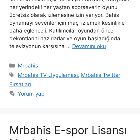
her yerindeki her yaştan sporseverin oyunu
ücretsiz olarak izlemesine izin veriyor. Bahis
oynamayı sevenler için maçı izlemek kesinlikle
daha eğlenceli. Katılımcılar oyundan önce
dekontlarını hazırlarlar ve oyun başladığında
televizyonun karşısına …
Devamını oku
Kategoriler
Mrbahis
Etiketler
Mrbahis TV Uygulaması
,
Mrbahis Twitter
Fırsatları
Yorum yap
Mrbahis E-spor Lisansı