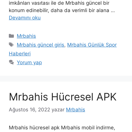
imkânları vasıtası ile de Mrbahis güncel bir
konum edinebilir, daha da verimli bir alana …
Devamını oku
Kategoriler
Mrbahis
Etiketler
Mrbahis güncel giriş
,
Mrbahis Günlük Spor
Haberleri
Yorum yap
Mrbahis Hücresel APK
Ağustos 16, 2022
yazar
Mrbahis
Mrbahis hücresel apk Mrbahis mobil indirme,