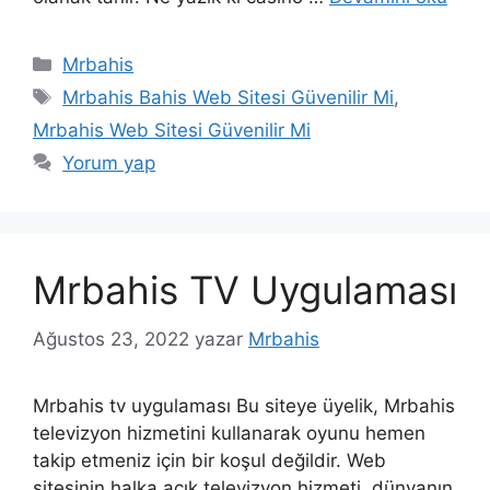
Kategoriler
Mrbahis
Etiketler
Mrbahis Bahis Web Sitesi Güvenilir Mi
,
Mrbahis Web Sitesi Güvenilir Mi
Yorum yap
Mrbahis TV Uygulaması
Ağustos 23, 2022
yazar
Mrbahis
Mrbahis tv uygulaması Bu siteye üyelik, Mrbahis
televizyon hizmetini kullanarak oyunu hemen
takip etmeniz için bir koşul değildir. Web
sitesinin halka açık televizyon hizmeti, dünyanın