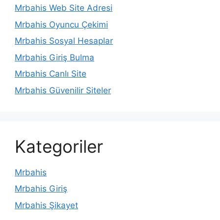
Mrbahis Web Site Adresi
Mrbahis Oyuncu Çekimi
Mrbahis Sosyal Hesaplar
Mrbahis Giriş Bulma
Mrbahis Canlı Site
Mrbahis Güvenilir Siteler
Kategoriler
Mrbahis
Mrbahis Giriş
Mrbahis Şikayet