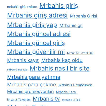
Mrbahis giriş
mrbahis giris twitter
Mrbahis giriş adresi
Mrbahis Girişi
Mrbahis giriş yap
Mrbahis git
Mrbahis güncel adresi
Mrbahis güncel giriş
Mrbahis güvenilir mi
Mrbahis Güvenlir mi
Mrbahis kaç oldu
Mrbahis kayıt
Mrbahis nasıl bir site
mrbahis maç izle
Mrbahis para yatırma
Mrbahis para çekme
Mrbahis Promosyon
Mrbahis promosyonları
Mrbahis Sitesi
Mrbahis tv
Mrbahis Telegram
mrbahis tv izle