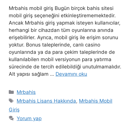
Mrbahis mobil giriş Bugün birçok bahis sitesi
mobil giriş seçeneğini etkinleştirememektedir.
Ancak Mrbahis giriş yapmak isteyen kullanıcılar,
herhangi bir cihazdan tüm oyunlarına anında
erişebilirler. Ayrıca, mobil giriş ile erişim sorunu
yoktur. Bonus taleplerinde, canlı casino
oyunlarında ya da para çekim taleplerinde de
kullanılabilen mobil versiyonun para yatırma
sürecinde de tercih edilebildiği unutulmamalıdır.
Alt yapısı sağlam …
Devamını oku
Kategoriler
Mrbahis
Etiketler
Mrbahis Lisans Hakkında
,
Mrbahis Mobil
Giriş
Yorum yap