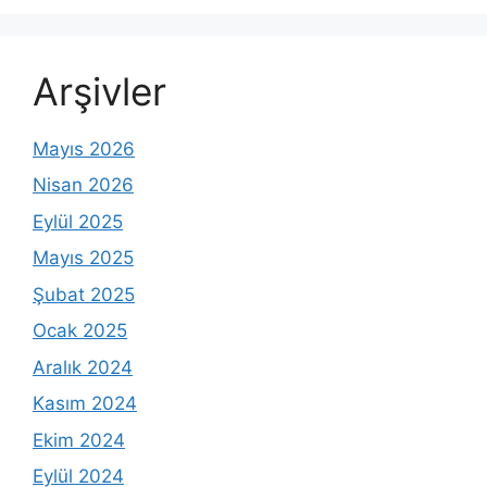
Arşivler
Mayıs 2026
Nisan 2026
Eylül 2025
Mayıs 2025
Şubat 2025
Ocak 2025
Aralık 2024
Kasım 2024
Ekim 2024
Eylül 2024