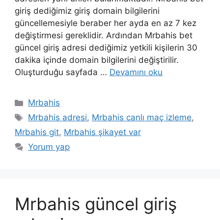
giriş dediğimiz giriş domain bilgilerini
güncellemesiyle beraber her ayda en az 7 kez
değiştirmesi gereklidir. Ardından Mrbahis bet
güncel giriş adresi dediğimiz yetkili kişilerin 30
dakika içinde domain bilgilerini değiştirilir.
Oluşturduğu sayfada …
Devamını oku
Kategoriler
Mrbahis
Etiketler
Mrbahis adresi
,
Mrbahis canlı maç izleme
,
Mrbahis git
,
Mrbahis şikayet var
Yorum yap
Mrbahis güncel giriş