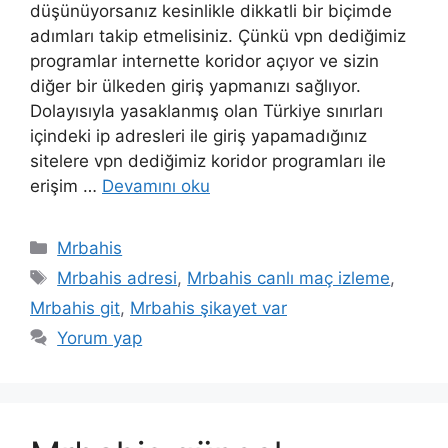
düşünüyorsanız kesinlikle dikkatli bir biçimde
adımları takip etmelisiniz. Çünkü vpn dediğimiz
programlar internette koridor açıyor ve sizin
diğer bir ülkeden giriş yapmanızı sağlıyor.
Dolayısıyla yasaklanmış olan Türkiye sınırları
içindeki ip adresleri ile giriş yapamadığınız
sitelere vpn dediğimiz koridor programları ile
erişim …
Devamını oku
Kategoriler
Mrbahis
Etiketler
Mrbahis adresi
,
Mrbahis canlı maç izleme
,
Mrbahis git
,
Mrbahis şikayet var
Yorum yap