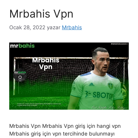
Mrbahis Vpn
Ocak 28, 2022
yazar
Mrbahis
Mrbahis Vpn Mrbahis Vpn giriş için hangi vpn
Mrbahis giriş için vpn tercihinde bulunmayı