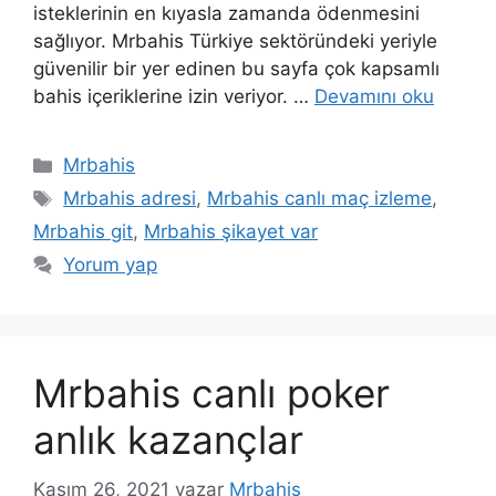
isteklerinin en kıyasla zamanda ödenmesini
sağlıyor. Mrbahis Türkiye sektöründeki yeriyle
güvenilir bir yer edinen bu sayfa çok kapsamlı
bahis içeriklerine izin veriyor. …
Devamını oku
Kategoriler
Mrbahis
Etiketler
Mrbahis adresi
,
Mrbahis canlı maç izleme
,
Mrbahis git
,
Mrbahis şikayet var
Yorum yap
Mrbahis canlı poker
anlık kazançlar
Kasım 26, 2021
yazar
Mrbahis