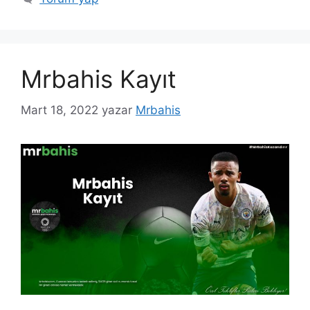
Mrbahis Kayıt
Mart 18, 2022
yazar
Mrbahis