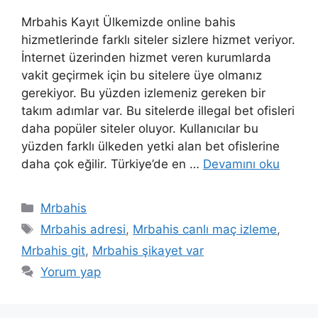
Mrbahis Kayıt Ülkemizde online bahis
hizmetlerinde farklı siteler sizlere hizmet veriyor.
İnternet üzerinden hizmet veren kurumlarda
vakit geçirmek için bu sitelere üye olmanız
gerekiyor. Bu yüzden izlemeniz gereken bir
takım adımlar var. Bu sitelerde illegal bet ofisleri
daha popüler siteler oluyor. Kullanıcılar bu
yüzden farklı ülkeden yetki alan bet ofislerine
daha çok eğilir. Türkiye’de en …
Devamını oku
Kategoriler
Mrbahis
Etiketler
Mrbahis adresi
,
Mrbahis canlı maç izleme
,
Mrbahis git
,
Mrbahis şikayet var
Yorum yap