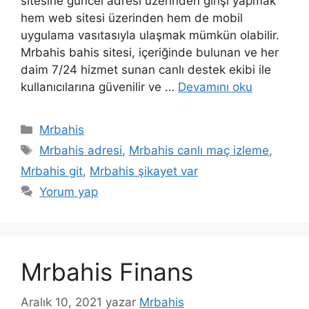
sitesine güncel adresi üzerinden girişi yapmak
hem web sitesi üzerinden hem de mobil
uygulama vasıtasıyla ulaşmak mümkün olabilir.
Mrbahis bahis sitesi, içeriğinde bulunan ve her
daim 7/24 hizmet sunan canlı destek ekibi ile
kullanıcılarına güvenilir ve …
Devamını oku
Kategoriler
Mrbahis
Etiketler
Mrbahis adresi
,
Mrbahis canlı maç izleme
,
Mrbahis git
,
Mrbahis şikayet var
Yorum yap
Mrbahis Finans
Aralık 10, 2021
yazar
Mrbahis