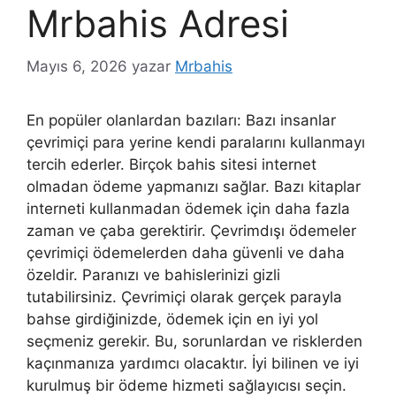
Mrbahis Adresi
Mayıs 6, 2026
yazar
Mrbahis
En popüler olanlardan bazıları: Bazı insanlar
çevrimiçi para yerine kendi paralarını kullanmayı
tercih ederler. Birçok bahis sitesi internet
olmadan ödeme yapmanızı sağlar. Bazı kitaplar
interneti kullanmadan ödemek için daha fazla
zaman ve çaba gerektirir. Çevrimdışı ödemeler
çevrimiçi ödemelerden daha güvenli ve daha
özeldir. Paranızı ve bahislerinizi gizli
tutabilirsiniz. Çevrimiçi olarak gerçek parayla
bahse girdiğinizde, ödemek için en iyi yol
seçmeniz gerekir. Bu, sorunlardan ve risklerden
kaçınmanıza yardımcı olacaktır. İyi bilinen ve iyi
kurulmuş bir ödeme hizmeti sağlayıcısı seçin.