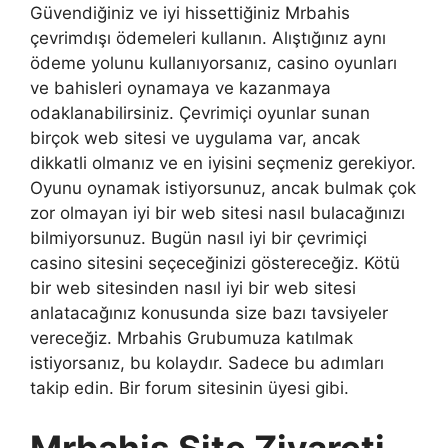
Güvendiğiniz ve iyi hissettiğiniz Mrbahis
çevrimdışı ödemeleri kullanın. Alıştığınız aynı
ödeme yolunu kullanıyorsanız, casino oyunları
ve bahisleri oynamaya ve kazanmaya
odaklanabilirsiniz. Çevrimiçi oyunlar sunan
birçok web sitesi ve uygulama var, ancak
dikkatli olmanız ve en iyisini seçmeniz gerekiyor.
Oyunu oynamak istiyorsunuz, ancak bulmak çok
zor olmayan iyi bir web sitesi nasıl bulacağınızı
bilmiyorsunuz. Bugün nasıl iyi bir çevrimiçi
casino sitesini seçeceğinizi göstereceğiz. Kötü
bir web sitesinden nasıl iyi bir web sitesi
anlatacağınız konusunda size bazı tavsiyeler
vereceğiz. Mrbahis Grubumuza katılmak
istiyorsanız, bu kolaydır. Sadece bu adımları
takip edin. Bir forum sitesinin üyesi gibi.
Mrbahis Site Ziyareti