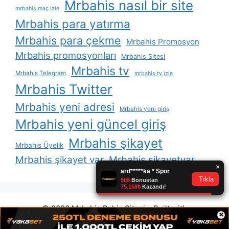
Mrbahis nasıl bir site
mrbahis maç izle
Mrbahis para yatırma
Mrbahis para çekme
Mrbahis Promosyon
Mrbahis promosyonları
Mrbahis Sitesi
Mrbahis tv
Mrbahis Telegram
mrbahis tv izle
Mrbahis Twitter
Mrbahis yeni adresi
Mrbahis yeni giriş
Mrbahis yeni güncel giriş
Mrbahis şikayet
Mrbahis Üyelik
Mrbahis şikayet var
Mrbahis şikayetvar
© 2026 Mrbahis Bahis Sitesi
• Built with
×
GeneratePress