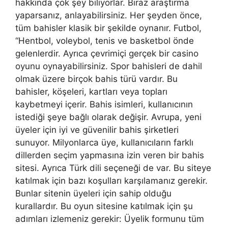
hakkında çok şey biliyorlar. Biraz araştırma
yaparsanız, anlayabilirsiniz. Her şeyden önce,
tüm bahisler klasik bir şekilde oynanır. Futbol,
“Hentbol, voleybol, tenis ve basketbol önde
gelenlerdir. Ayrıca çevrimiçi gerçek bir casino
oyunu oynayabilirsiniz. Spor bahisleri de dahil
olmak üzere birçok bahis türü vardır. Bu
bahisler, köşeleri, kartları veya topları
kaybetmeyi içerir. Bahis isimleri, kullanıcının
istediği şeye bağlı olarak değişir. Avrupa, yeni
üyeler için iyi ve güvenilir bahis şirketleri
sunuyor. Milyonlarca üye, kullanıcıların farklı
dillerden seçim yapmasına izin veren bir bahis
sitesi. Ayrıca Türk dili seçeneği de var. Bu siteye
katılmak için bazı koşulları karşılamanız gerekir.
Bunlar sitenin üyeleri için sahip olduğu
kurallardır. Bu oyun sitesine katılmak için şu
adımları izlemeniz gerekir: Üyelik formunu tüm