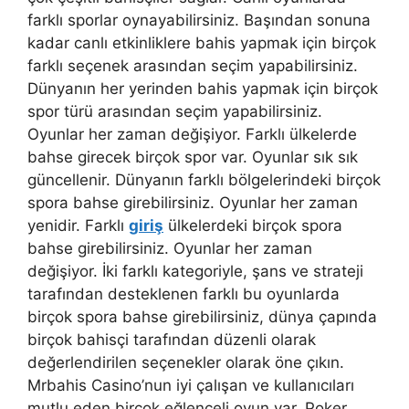
farklı sporlar oynayabilirsiniz. Başından sonuna
kadar canlı etkinliklere bahis yapmak için birçok
farklı seçenek arasından seçim yapabilirsiniz.
Dünyanın her yerinden bahis yapmak için birçok
spor türü arasından seçim yapabilirsiniz.
Oyunlar her zaman değişiyor. Farklı ülkelerde
bahse girecek birçok spor var. Oyunlar sık sık
güncellenir. Dünyanın farklı bölgelerindeki birçok
spora bahse girebilirsiniz. Oyunlar her zaman
yenidir. Farklı
giriş
ülkelerdeki birçok spora
bahse girebilirsiniz. Oyunlar her zaman
değişiyor. İki farklı kategoriyle, şans ve strateji
tarafından desteklenen farklı bu oyunlarda
birçok spora bahse girebilirsiniz, dünya çapında
birçok bahisçi tarafından düzenli olarak
değerlendirilen seçenekler olarak öne çıkın.
Mrbahis Casino’nun iyi çalışan ve kullanıcıları
mutlu eden birçok eğlenceli oyun var. Poker,