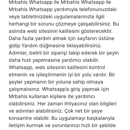
Mrbahis Whatsapp ile Mrbahis Whatsapp ile
Mrbahis Whatsapp yardımıyla telefonunuzdaki
veya tabletinizdeki uygulamalarınızla ilgili
herhangi bir sorunu çözmeye çalışabilirsiniz. Bu
aslında web sitesinin kalitesini gösterecektir.
Daha fazla yardım almak için sayfanın üstüne
gidip Yardım düğmesine tıklayabilirsiniz.
Adımlar, belirli bir siparişi takip ederek bir şeyin
daha hızlı yapılmasına yardımcı olabilir.
Whatsapp, web sitesinin kalitesini kontrol
etmenin ve iyileştirmenin iyi bir yolu vardır. Bir
şeyler yapmanın bir yoluna sahip olmaya
çalışmalısınız. Whatsapp’a giriş yapmak için
Mrbahis kullanan kişilere de yardımcı
olabilirsiniz. Her zaman ihtiyacınız olan bilgileri
ve adımları alabilirsiniz. Çok net bir şeye
konsantre olabilir. Bu uygulamayı başkalarıyla
iletişim kurmak ve sorunlarınızı hızlı bir şekilde