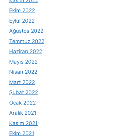
Kasım 2022
Ekim 2022
Eylül 2022
Ağustos 2022
Temmuz 2022
Haziran 2022
Mayıs 2022
Nisan 2022
Mart 2022
Şubat 2022
Ocak 2022
Aralık 2021
Kasım 2021
Ekim 2021