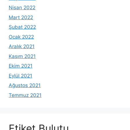
Nisan 2022
Mart 2022
Şubat 2022
Ocak 2022
Aralık 2021
Kasım 2021
Ekim 2021
Eylül 2021
Ağustos 2021
Temmuz 2021
Etiket Bulutu