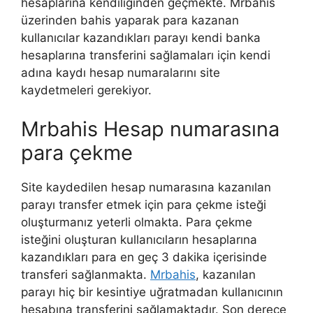
hesaplarına kendiliğinden geçmekte. Mrbahis
üzerinden bahis yaparak para kazanan
kullanıcılar kazandıkları parayı kendi banka
hesaplarına transferini sağlamaları için kendi
adına kaydı hesap numaralarını site
kaydetmeleri gerekiyor.
Mrbahis Hesap numarasına
para çekme
Site kaydedilen hesap numarasına kazanılan
parayı transfer etmek için para çekme isteği
oluşturmanız yeterli olmakta. Para çekme
isteğini oluşturan kullanıcıların hesaplarına
kazandıkları para en geç 3 dakika içerisinde
transferi sağlanmakta.
Mrbahis
, kazanılan
parayı hiç bir kesintiye uğratmadan kullanıcının
hesabına transferini sağlamaktadır. Son derece