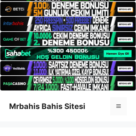
İçeriğe
atla
Mrbahis Bahis Sitesi
Menü