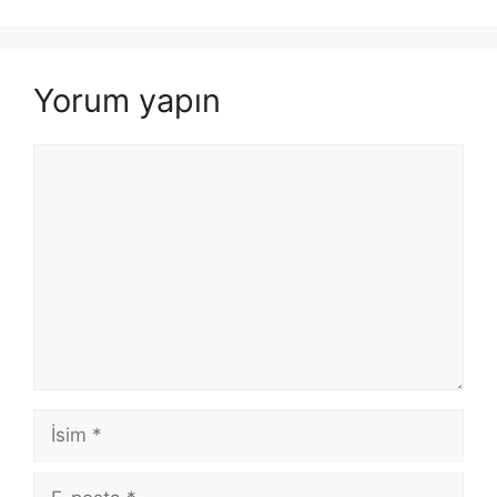
Yorum yapın
Yorum
İsim
E-