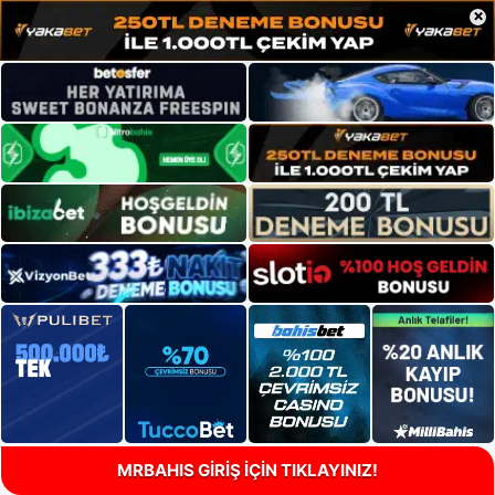
×
MRBAHIS GİRİŞ İÇİN TIKLAYINIZ!