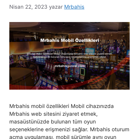
Nisan 22, 2023
yazar
Mrbahis
Mrbahis mobil özellikleri Mobil cihazınızda
Mrbahis web sitesini ziyaret etmek,
masaüstünüzde bulunan tüm oyun
seçeneklerine erişmenizi sağlar. Mrbahis oturum
açma uygulaması, mobil sürümle aynı oyun