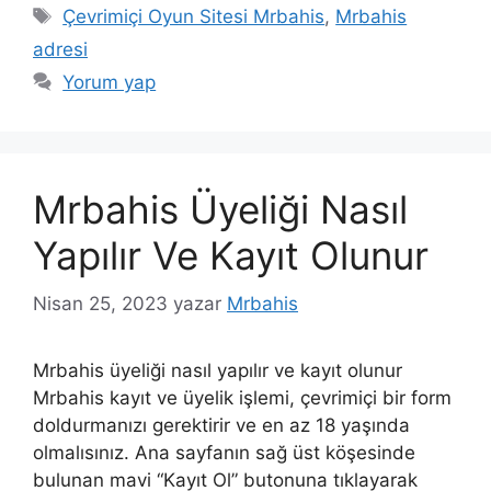
Etiketler
Çevrimiçi Oyun Sitesi Mrbahis
,
Mrbahis
adresi
Yorum yap
Mrbahis Üyeliği Nasıl
Yapılır Ve Kayıt Olunur
Nisan 25, 2023
yazar
Mrbahis
Mrbahis üyeliği nasıl yapılır ve kayıt olunur
Mrbahis kayıt ve üyelik işlemi, çevrimiçi bir form
doldurmanızı gerektirir ve en az 18 yaşında
olmalısınız. Ana sayfanın sağ üst köşesinde
bulunan mavi “Kayıt Ol” butonuna tıklayarak