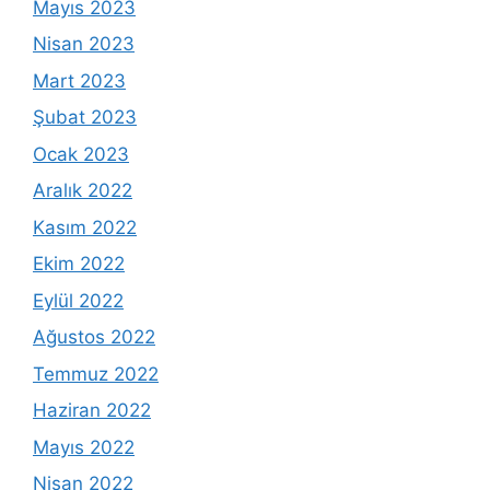
Mayıs 2023
Nisan 2023
Mart 2023
Şubat 2023
Ocak 2023
Aralık 2022
Kasım 2022
Ekim 2022
Eylül 2022
Ağustos 2022
Temmuz 2022
Haziran 2022
Mayıs 2022
Nisan 2022