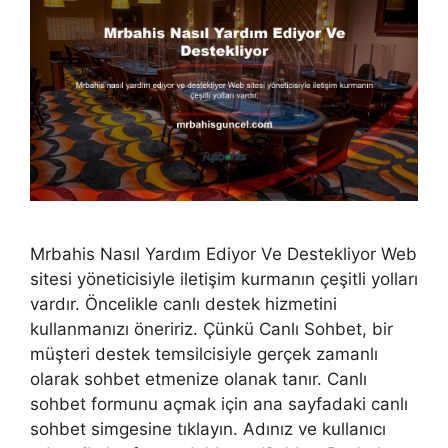
Mrbahis Nasıl Yardım Ediyor Ve Destekliyor Web
sitesi yöneticisiyle iletişim kurmanın çeşitli yolları
vardır. Öncelikle canlı destek hizmetini
kullanmanızı öneririz. Çünkü Canlı Sohbet, bir
müşteri destek temsilcisiyle gerçek zamanlı
olarak sohbet etmenize olanak tanır. Canlı
sohbet formunu açmak için ana sayfadaki canlı
sohbet simgesine tıklayın. Adınız ve kullanıcı