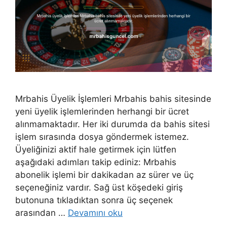
Mrbahis Üyelik İşlemleri Mrbahis bahis sitesinde
yeni üyelik işlemlerinden herhangi bir ücret
alınmamaktadır. Her iki durumda da bahis sitesi
işlem sırasında dosya göndermek istemez.
Üyeliğinizi aktif hale getirmek için lütfen
aşağıdaki adımları takip ediniz: Mrbahis
abonelik işlemi bir dakikadan az sürer ve üç
seçeneğiniz vardır. Sağ üst köşedeki giriş
butonuna tıkladıktan sonra üç seçenek
arasından …
Devamını oku