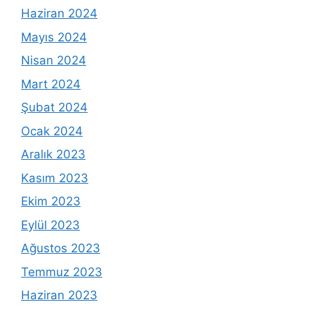
Haziran 2024
Mayıs 2024
Nisan 2024
Mart 2024
Şubat 2024
Ocak 2024
Aralık 2023
Kasım 2023
Ekim 2023
Eylül 2023
Ağustos 2023
Temmuz 2023
Haziran 2023