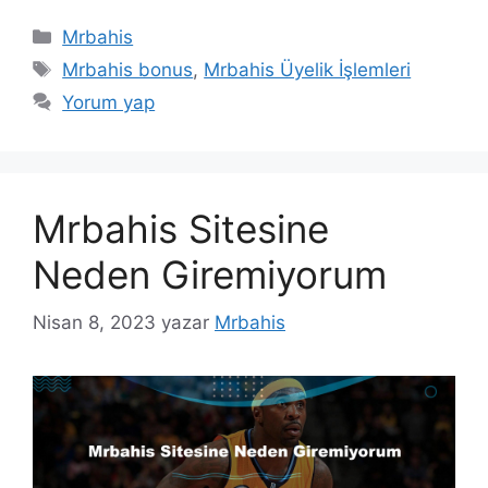
Kategoriler
Mrbahis
Etiketler
Mrbahis bonus
,
Mrbahis Üyelik İşlemleri
Yorum yap
Mrbahis Sitesine
Neden Giremiyorum
Nisan 8, 2023
yazar
Mrbahis