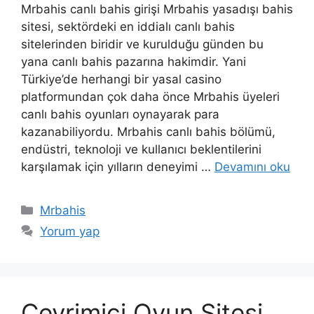
Mrbahis canlı bahis girişi Mrbahis yasadışı bahis
sitesi, sektördeki en iddialı canlı bahis
sitelerinden biridir ve kurulduğu günden bu
yana canlı bahis pazarına hakimdir. Yani
Türkiye’de herhangi bir yasal casino
platformundan çok daha önce Mrbahis üyeleri
canlı bahis oyunları oynayarak para
kazanabiliyordu. Mrbahis canlı bahis bölümü,
endüstri, teknoloji ve kullanıcı beklentilerini
karşılamak için yılların deneyimi …
Devamını oku
Kategoriler
Mrbahis
Yorum yap
Çevrimiçi Oyun Sitesi