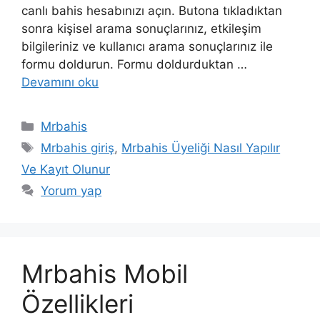
canlı bahis hesabınızı açın. Butona tıkladıktan
sonra kişisel arama sonuçlarınız, etkileşim
bilgileriniz ve kullanıcı arama sonuçlarınız ile
formu doldurun. Formu doldurduktan …
Devamını oku
Kategoriler
Mrbahis
Etiketler
Mrbahis giriş
,
Mrbahis Üyeliği Nasıl Yapılır
Ve Kayıt Olunur
Yorum yap
Mrbahis Mobil
Özellikleri