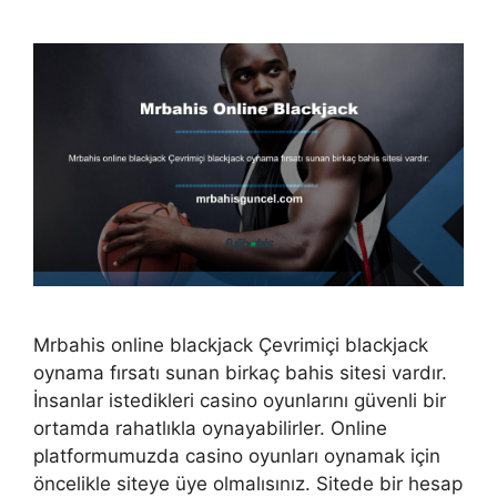
Mrbahis online blackjack Çevrimiçi blackjack
oynama fırsatı sunan birkaç bahis sitesi vardır.
İnsanlar istedikleri casino oyunlarını güvenli bir
ortamda rahatlıkla oynayabilirler. Online
platformumuzda casino oyunları oynamak için
öncelikle siteye üye olmalısınız. Sitede bir hesap