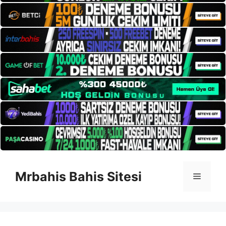
İçeriğe
atla
Mrbahis Bahis Sitesi
Menü