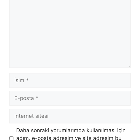
Yorum
İsim
E-
posta
İnternet
sitesi
Daha sonraki yorumlarımda kullanılması için
adım, e-posta adresim ve site adresim bu