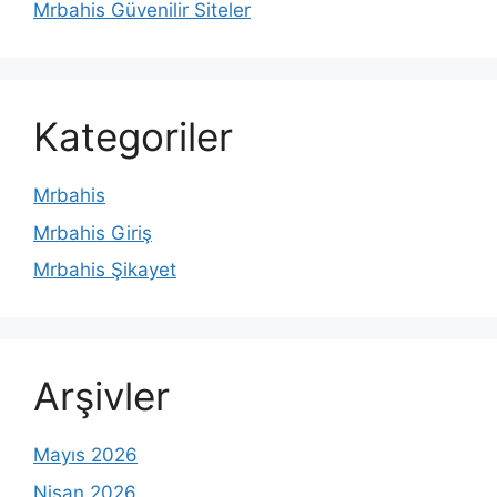
Mrbahis Güvenilir Siteler
Kategoriler
Mrbahis
Mrbahis Giriş
Mrbahis Şikayet
Arşivler
Mayıs 2026
Nisan 2026