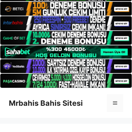
İçeriğe
atla
Mrbahis Bahis Sitesi
Menü