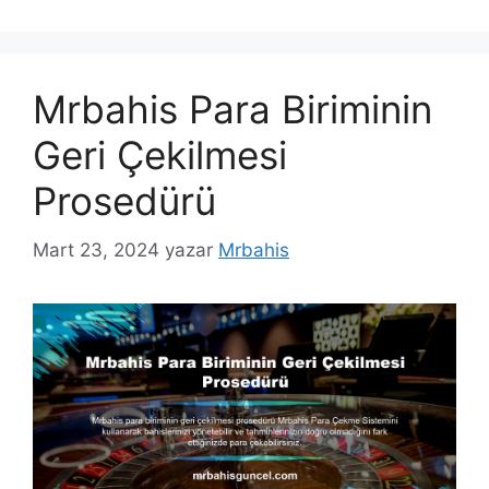
Mrbahis Para Biriminin
Geri Çekilmesi
Prosedürü
Mart 23, 2024
yazar
Mrbahis