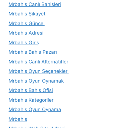
Mrbahis Canlı Bahisleri
Mrbahis Şikayet
Mrbahis Güncel
Mrbahis Adresi
Mrbahis Giriş
Mrbahis Bahis Pazarı
Mrbahis Canlı Alternatifler
Mrbahis Oyun Seçenekleri
Mrbahis Oyun Oynamak
Mrbahis Bahis Ofisi
Mrbahis Kategoriler
Mrbahis Oyun Oynama
Mrbahis