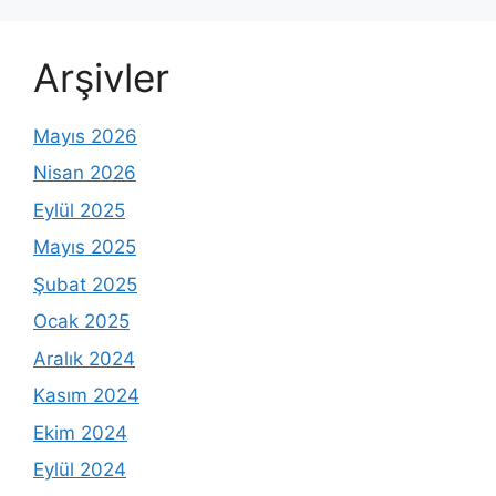
Arşivler
Mayıs 2026
Nisan 2026
Eylül 2025
Mayıs 2025
Şubat 2025
Ocak 2025
Aralık 2024
Kasım 2024
Ekim 2024
Eylül 2024