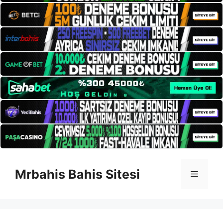
İçeriğe
atla
Mrbahis Bahis Sitesi
Menü