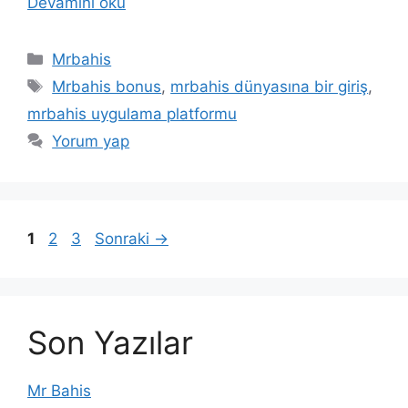
Devamını oku
Kategoriler
Mrbahis
Etiketler
Mrbahis bonus
,
mrbahis dünyasına bir giriş
,
mrbahis uygulama platformu
Yorum yap
Sayfa
Sayfa
Sayfa
1
2
3
Sonraki
→
Son Yazılar
Mr Bahis