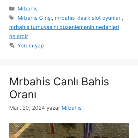
Kategoriler
Mrbahis
Etiketler
Mrbahis Girişi
,
mrbahis klasik slot oyunları
,
mrbahis turnuvasını düzenlemenin nedenleri
nelerdir
Yorum yap
Mrbahis Canlı Bahis
Oranı
Mart 20, 2024
yazar
Mrbahis