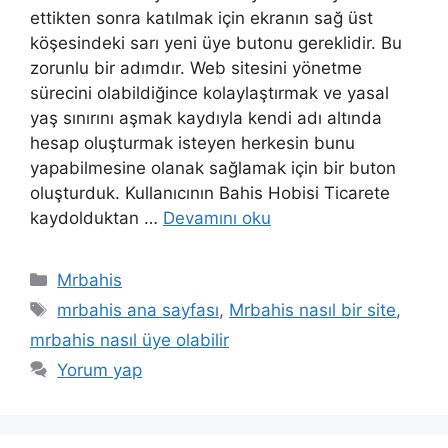
ettikten sonra katılmak için ekranın sağ üst
köşesindeki sarı yeni üye butonu gereklidir. Bu
zorunlu bir adımdır. Web sitesini yönetme
sürecini olabildiğince kolaylaştırmak ve yasal
yaş sınırını aşmak kaydıyla kendi adı altında
hesap oluşturmak isteyen herkesin bunu
yapabilmesine olanak sağlamak için bir buton
oluşturduk. Kullanıcının Bahis Hobisi Ticarete
kaydolduktan …
Devamını oku
Kategoriler
Mrbahis
Etiketler
mrbahis ana sayfası
,
Mrbahis nasıl bir site
,
mrbahis nasıl üye olabilir
Yorum yap