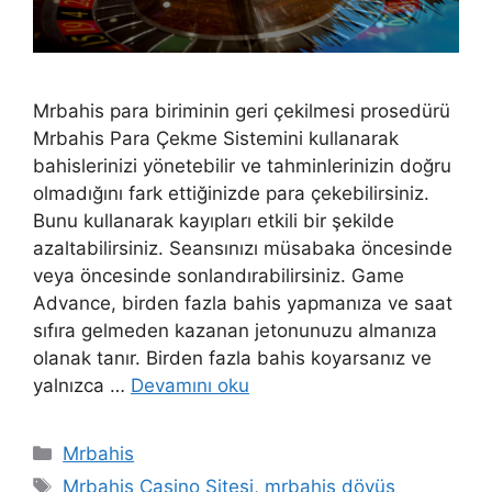
Mrbahis para biriminin geri çekilmesi prosedürü
Mrbahis Para Çekme Sistemini kullanarak
bahislerinizi yönetebilir ve tahminlerinizin doğru
olmadığını fark ettiğinizde para çekebilirsiniz.
Bunu kullanarak kayıpları etkili bir şekilde
azaltabilirsiniz. Seansınızı müsabaka öncesinde
veya öncesinde sonlandırabilirsiniz. Game
Advance, birden fazla bahis yapmanıza ve saat
sıfıra gelmeden kazanan jetonunuzu almanıza
olanak tanır. Birden fazla bahis koyarsanız ve
yalnızca …
Devamını oku
Kategoriler
Mrbahis
Etiketler
Mrbahis Casino Sitesi
,
mrbahis dövüş