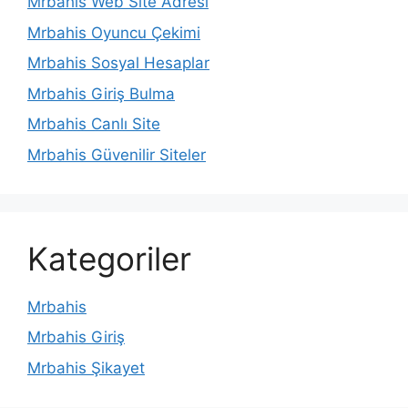
Mrbahis Web Site Adresi
Mrbahis Oyuncu Çekimi
Mrbahis Sosyal Hesaplar
Mrbahis Giriş Bulma
Mrbahis Canlı Site
Mrbahis Güvenilir Siteler
Kategoriler
Mrbahis
Mrbahis Giriş
Mrbahis Şikayet