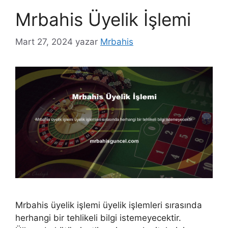
Mrbahis Üyelik İşlemi
Mart 27, 2024
yazar
Mrbahis
Mrbahis üyelik işlemi üyelik işlemleri sırasında
herhangi bir tehlikeli bilgi istemeyecektir.