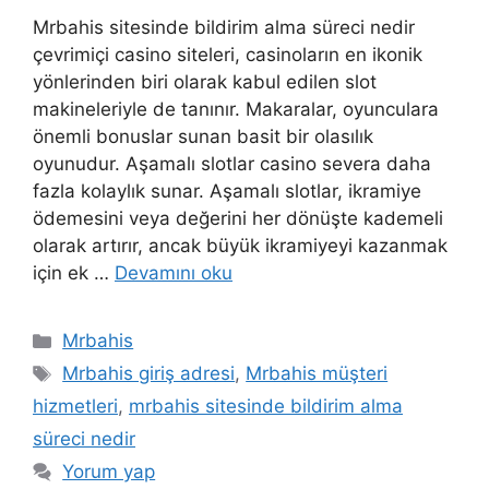
Mrbahis sitesinde bildirim alma süreci nedir
çevrimiçi casino siteleri, casinoların en ikonik
yönlerinden biri olarak kabul edilen slot
makineleriyle de tanınır. Makaralar, oyunculara
önemli bonuslar sunan basit bir olasılık
oyunudur. Aşamalı slotlar casino severa daha
fazla kolaylık sunar. Aşamalı slotlar, ikramiye
ödemesini veya değerini her dönüşte kademeli
olarak artırır, ancak büyük ikramiyeyi kazanmak
için ek …
Devamını oku
Kategoriler
Mrbahis
Etiketler
Mrbahis giriş adresi
,
Mrbahis müşteri
hizmetleri
,
mrbahis sitesinde bildirim alma
süreci nedir
Yorum yap