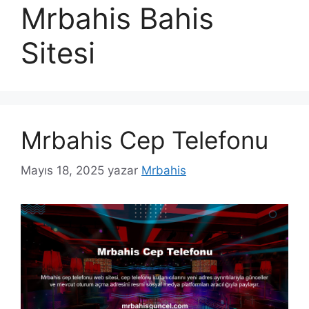
Mrbahis Bahis
Sitesi
Mrbahis Cep Telefonu
Mayıs 18, 2025
yazar
Mrbahis