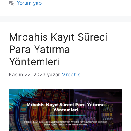
Yorum yap
Mrbahis Kayıt Süreci
Para Yatırma
Yöntemleri
Kasım 22, 2023
yazar
Mrbahis