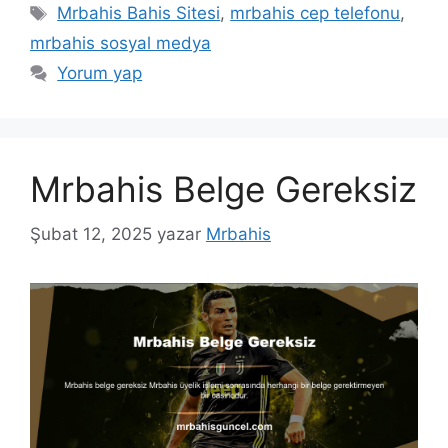
Etiketler
Mrbahis Bahis Sitesi
,
mrbahis cep telefonu
,
mrbahis sosyal medya
Yorum yap
Mrbahis Belge Gereksiz
Şubat 12, 2025
yazar
Mrbahis