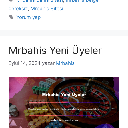
Mrbahis Bahis Sitesi
,
mrbahis belge
gereksiz
,
Mrbahis Sitesi
Yorum yap
Mrbahis Yeni Üyeler
Eylül 14, 2024
yazar
Mrbahis