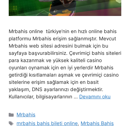
Mrbahis online türkiye’nin en hızlı online bahis
platformu Mrbahis erişim sağlanmıştır. Mevcut
Mrbahis web sitesi adresini bulmak için bu
sayfaya başvurabilirsiniz. Çevrimiçi bahis siteleri
para kazanmak ve yüksek kaliteli casino
oyunları oynamak için en iyi yerlerdir Mrbahis
getirdiği kısıtlamaları aşmak ve çevrimiçi casino
sitelerine erişim sağlamak için en basit
yaklaşım, DNS ayarlarınızı değiştirmektir.
Kullanıcılar, bilgisayarlarının …
Devamını oku
Kategoriler
Mrbahis
Etiketler
mrbahis bahis bileti online
,
Mrbahis Bahis