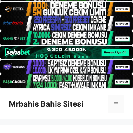
İçeriğe
atla
Mrbahis Bahis Sitesi
Menü