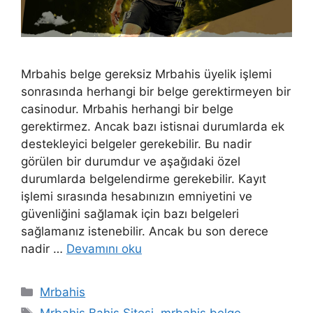
Mrbahis belge gereksiz Mrbahis üyelik işlemi
sonrasında herhangi bir belge gerektirmeyen bir
casinodur. Mrbahis herhangi bir belge
gerektirmez. Ancak bazı istisnai durumlarda ek
destekleyici belgeler gerekebilir. Bu nadir
görülen bir durumdur ve aşağıdaki özel
durumlarda belgelendirme gerekebilir. Kayıt
işlemi sırasında hesabınızın emniyetini ve
güvenliğini sağlamak için bazı belgeleri
sağlamanız istenebilir. Ancak bu son derece
nadir …
Devamını oku
Kategoriler
Mrbahis
Etiketler