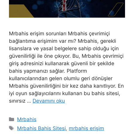
Mrbahis erişim sorunları Mrbahis çevrimiçi
bağlantıma erişimim var mı? Mrbahis, gerekli
lisanslara ve yasal belgelere sahip olduğu için
güvenilirliği ile öne çıkıyor. Bu, Mrbahis çevrimiçi
giriş adresinizi kullanarak güvenli bir şekilde
bahis yapmanızı sağlar. Platform
kullanıcılarından gelen olumlu geri dönüşler
Mrbahis güvenilirliğini bir kez daha kanıtlıyor. En
iyi oyun sağlayıcılarını kullanan bu bahis sitesi,
sınırsız …
Devamını oku
Kategoriler
Mrbahis
Etiketler
Mrbahis Bahis Sitesi
,
mrbahis erişim