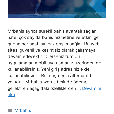
Mrbahis ayrıca sürekli bahis avantajı sağlar
site, çok sayıda bahis hizmetine ve etkinliğe
günün her saati sınırsız erişim sağlar. Bu web
sitesi güvenli ve kesintisiz olarak çalışmaya
devam edecektir. Dilerseniz tüm bu
uygulamaları mobil uygulamanız üzerinden de
kullanabilirsiniz. Yeni giriş adresinizle de
kullanabilirsiniz. Bu, erişmenin alternatif bir
yoludur Mrbahis web sitesinde ödeme
gerektiren aşağıdaki özelliklerden …
Devamını
oku
Kategoriler
Mrbahis