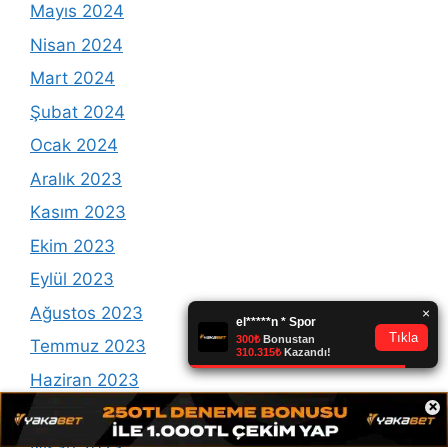
Mayıs 2024
Nisan 2024
Mart 2024
Şubat 2024
Ocak 2024
Aralık 2023
Kasım 2023
Ekim 2023
Eylül 2023
Ağustos 2023
Temmuz 2023
Haziran 2023
×
Mayıs 2023
Nisan 2023