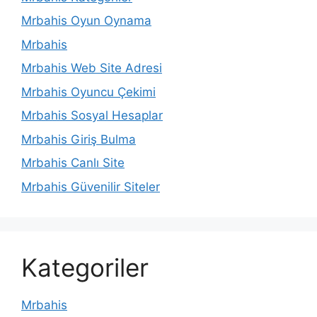
Mrbahis Oyun Oynama
Mrbahis
Mrbahis Web Site Adresi
Mrbahis Oyuncu Çekimi
Mrbahis Sosyal Hesaplar
Mrbahis Giriş Bulma
Mrbahis Canlı Site
Mrbahis Güvenilir Siteler
Kategoriler
Mrbahis