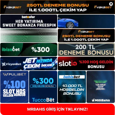
×
MRBAHIS GİRİŞ İÇİN TIKLAYINIZ!