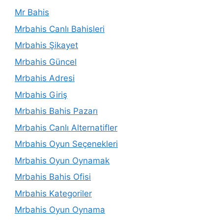
Mr Bahis
Mrbahis Canlı Bahisleri
Mrbahis Şikayet
Mrbahis Güncel
Mrbahis Adresi
Mrbahis Giriş
Mrbahis Bahis Pazarı
Mrbahis Canlı Alternatifler
Mrbahis Oyun Seçenekleri
Mrbahis Oyun Oynamak
Mrbahis Bahis Ofisi
Mrbahis Kategoriler
Mrbahis Oyun Oynama