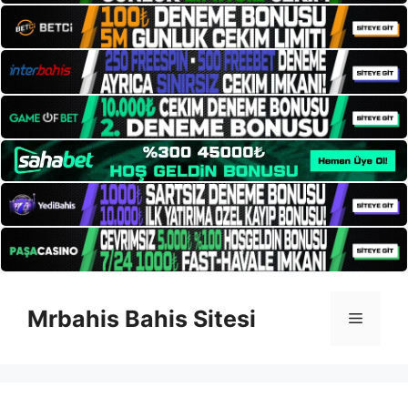
İçeriğe
atla
Mrbahis Bahis Sitesi
Menü