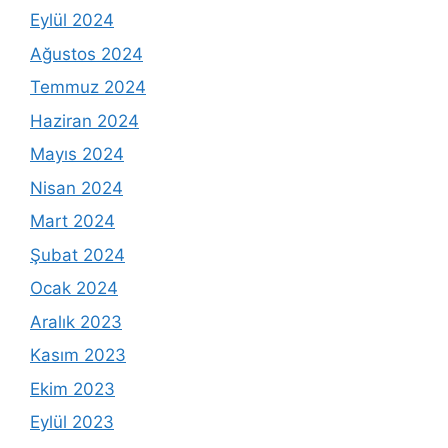
Eylül 2024
Ağustos 2024
Temmuz 2024
Haziran 2024
Mayıs 2024
Nisan 2024
Mart 2024
Şubat 2024
Ocak 2024
Aralık 2023
Kasım 2023
Ekim 2023
Eylül 2023