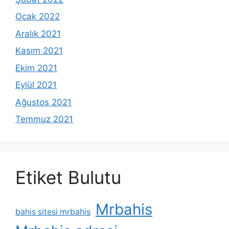
Ocak 2022
Aralık 2021
Kasım 2021
Ekim 2021
Eylül 2021
Ağustos 2021
Temmuz 2021
Etiket Bulutu
Mrbahis
bahis sitesi mrbahis