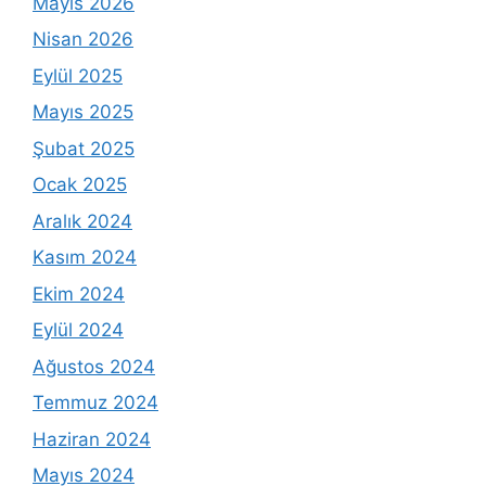
Mayıs 2026
Nisan 2026
Eylül 2025
Mayıs 2025
Şubat 2025
Ocak 2025
Aralık 2024
Kasım 2024
Ekim 2024
Eylül 2024
Ağustos 2024
Temmuz 2024
Haziran 2024
Mayıs 2024