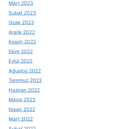
Mart 2023
Şubat 2023
Ocak 2023
Aralık 2022
Kasım 2022
Ekim 2022
Eylül 2022
Ağustos 2022
Temmuz 2022
Haziran 2022
Mayıs 2022
Nisan 2022
Mart 2022
Şubat 2022