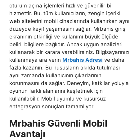
oturum açma işlemleri hızlı ve güvenilir bir
hizmettir. Bu, tüm kullanıcıların, zengin içerikli
web sitelerini mobil cihazlarında kullanırken aynı
düzeyde keyif yaşamasını sağlar. Mrbahis giriş
ekranının etkinliği ve kullanımı büyük ölçüde
belirli bilgilere bağlıdır. Ancak uygun analizleri
kullanarak bir karara varabilirsiniz. Bilgisayarınızı
kullanmaya ara verin
Mrbahis Adresi
ve daha
fazla kazanın. Bu hususların akılda tutulması
aynı zamanda kullanıcının çıkarlarının
korunmasını da sağlar. Deneyim, katkılar yoluyla
oyunun farklı alanlarını keşfetmek için
kullanılabilir. Mobil uyumlu ve kusursuz
entegrasyon sonuçları tamamlıyor.
Mrbahis Güvenli Mobil
Avantajı