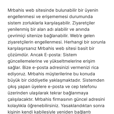
Mrbahis web sitesinde bulunabilir bir üyenin
engellenmesi ve erişememesi durumunda
sistem zorluklarla karşılaşabilir. Ziyaretçiler
yenilenmiş bir alan adı alabilir ve anında
çevrimiçi sitenize bağlanabilir. Web’e gelen
ziyaretçilerin engellenmesi. Herhangi bir sorunla
karşılaşırsanız Mrbahis web sitesi basit bir
çözümdür. Ancak E-posta: Sistem
güncellemelerine ve yükseltmelerine erişim
sağlar. Bize e-posta adresinizi vermenizi rica
ediyoruz. Mrbahis müşterilerine bu konuda
büyük bir ciddiyetle yaklaşmaktadır. Sistemden
çıkış yapan üyelere e-posta ve cep telefonu
üzerinden ulaşılarak tekrar bağlanmaya
çalışılacaktır. Mrbahis firmasının güncel adresini
kolaylıkla öğrenebilirsiniz. Yasaklandıktan sonra
kişinin kendi kabilesiyle yeniden bağlantı