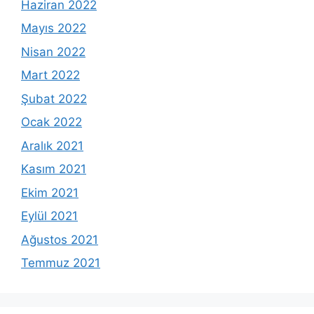
Haziran 2022
Mayıs 2022
Nisan 2022
Mart 2022
Şubat 2022
Ocak 2022
Aralık 2021
Kasım 2021
Ekim 2021
Eylül 2021
Ağustos 2021
Temmuz 2021