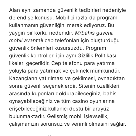
Alan aynı zamanda güvenlik tedbirleri nedeniyle
de endişe konusu. Mobil cihazlarda program
kullanmanın güvenliğini merak ediyoruz. Bu
yaygın bir korku nedenidir.
Mrbahis güvenli
mobil avantajı
cep telefonları için oluşturduğu
güvenlik önlemleri kusursuzdu. Program
güvenlik kontrolleri için aynı Gizlilik Politikası
ilkeleri geçerlidir. Cep telefonu para yatırma
yoluyla para yatırmak ve çekmek mümkündür.
Kazançların yatırılması ve çekilmesi, oynadıktan
sonra güvenli seçeneklerdir. Sitenin özellikleri
arasında kuponları doldurabileceğiniz, bahis
oynayabileceğiniz ve tüm casino oyunlarına
erişebileceğiniz kullanıcı dostu bir arayüz
bulunmaktadır. Gelişmiş mobil işlevsellik,
çalışmanızın sorunsuz ve verimli olmasını sağlar.