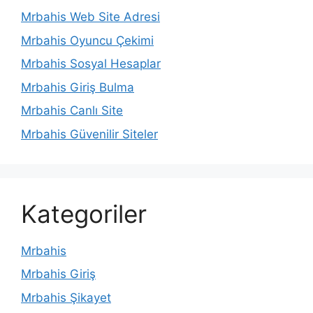
Mrbahis Web Site Adresi
Mrbahis Oyuncu Çekimi
Mrbahis Sosyal Hesaplar
Mrbahis Giriş Bulma
Mrbahis Canlı Site
Mrbahis Güvenilir Siteler
Kategoriler
Mrbahis
Mrbahis Giriş
Mrbahis Şikayet