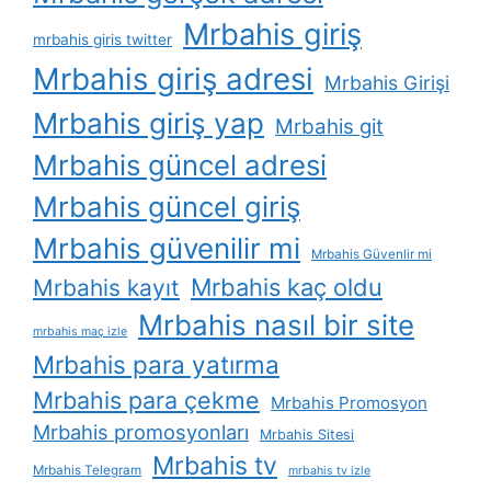
Mrbahis giriş
mrbahis giris twitter
Mrbahis giriş adresi
Mrbahis Girişi
Mrbahis giriş yap
Mrbahis git
Mrbahis güncel adresi
Mrbahis güncel giriş
Mrbahis güvenilir mi
Mrbahis Güvenlir mi
Mrbahis kaç oldu
Mrbahis kayıt
Mrbahis nasıl bir site
mrbahis maç izle
Mrbahis para yatırma
Mrbahis para çekme
Mrbahis Promosyon
Mrbahis promosyonları
Mrbahis Sitesi
Mrbahis tv
Mrbahis Telegram
mrbahis tv izle