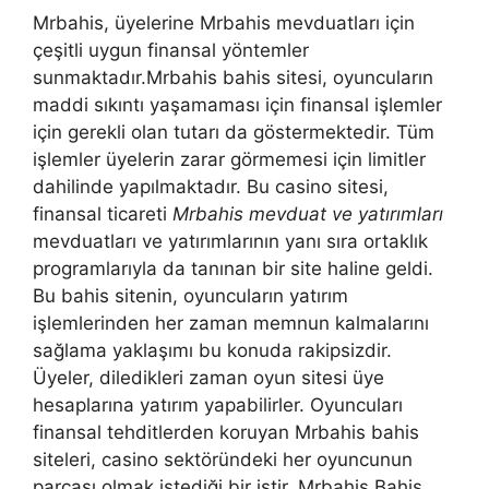
Mrbahis, üyelerine Mrbahis mevduatları için
çeşitli uygun finansal yöntemler
sunmaktadır.Mrbahis bahis sitesi, oyuncuların
maddi sıkıntı yaşamaması için finansal işlemler
için gerekli olan tutarı da göstermektedir. Tüm
işlemler üyelerin zarar görmemesi için limitler
dahilinde yapılmaktadır. Bu casino sitesi,
finansal ticareti
Mrbahis mevduat ve yatırımları
mevduatları ve yatırımlarının yanı sıra ortaklık
programlarıyla da tanınan bir site haline geldi.
Bu bahis sitenin, oyuncuların yatırım
işlemlerinden her zaman memnun kalmalarını
sağlama yaklaşımı bu konuda rakipsizdir.
Üyeler, diledikleri zaman oyun sitesi üye
hesaplarına yatırım yapabilirler. Oyuncuları
finansal tehditlerden koruyan Mrbahis bahis
siteleri, casino sektöründeki her oyuncunun
parçası olmak istediği bir iştir. Mrbahis Bahis