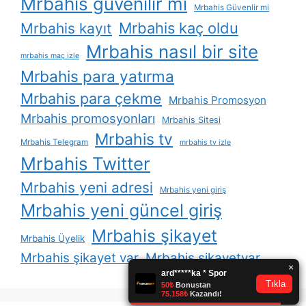
Mrbahis güvenilir mi
Mrbahis Güvenlir mi
Mrbahis kaç oldu
Mrbahis kayıt
Mrbahis nasıl bir site
mrbahis maç izle
Mrbahis para yatırma
Mrbahis para çekme
Mrbahis Promosyon
Mrbahis promosyonları
Mrbahis Sitesi
Mrbahis tv
Mrbahis Telegram
mrbahis tv izle
Mrbahis Twitter
Mrbahis yeni adresi
Mrbahis yeni giriş
Mrbahis yeni güncel giriş
Mrbahis şikayet
Mrbahis Üyelik
Mrbahis şikayet var
Mrbahis şikayetvar