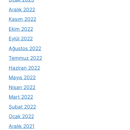
Aralık 2022
Kasım 2022
Ekim 2022
Eylül 2022
Ağustos 2022
Temmuz 2022
Haziran 2022
Mayıs 2022
Nisan 2022
Mart 2022
Şubat 2022
Ocak 2022
Aralık 2021