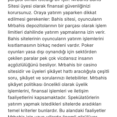
Sitesi üyesi olarak finansal güvenliğinizi
korursunuz. Oraya yatırım yaparken dikkat
edilmesi gerekenler: Bahis sitesi, oyuncuların
Mrbahis depozitolarının bir parçası olarak işlem
limitleri dahilinde yatırım yapmalarına izin verir.
Bahis sitelerinin oyuncuların yatırım işlemlerini
kısıtlamasının birkaç nedeni vardır. Poker
oyunları yasa dışı oynandığı için sektörden
çekilen paralar pek çok vicdansız insanın
açgözlülüğünü besliyor. Mrbahis bir casino
sitesidir ve üyeleri şikâyet hattı aracılığıyla çeşitli
soru, şikâyet ve sorularınızı iletebilirler. Mrbahis
şikâyet politikası öncelikli olarak üyelik
işlemlerini, finansal işlemleri ve iletişim
faaliyetlerini kapsamaktadır. Spekülatörlerin
yatırım yapmak istedikleri sitelerde aradıkları
temel kriterler bunlardır. Bu alandaki faaliyetler