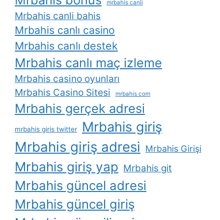
mrbahis canli
Mrbahis canli bahis
Mrbahis canlı casino
Mrbahis canlı destek
Mrbahis canlı maç izleme
Mrbahis casino oyunları
Mrbahis Casino Sitesi
mrbahis com
Mrbahis gerçek adresi
Mrbahis giriş
mrbahis giris twitter
Mrbahis giriş adresi
Mrbahis Girişi
Mrbahis giriş yap
Mrbahis git
Mrbahis güncel adresi
Mrbahis güncel giriş