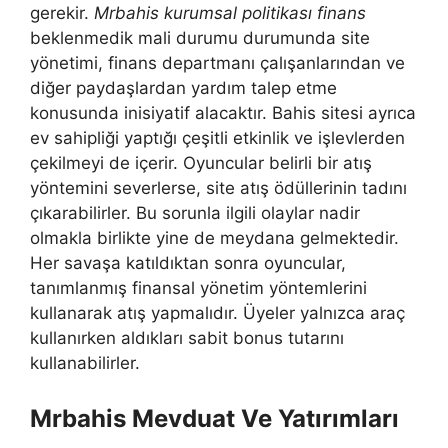
gerekir.
Mrbahis kurumsal politikası finans
beklenmedik mali durumu durumunda site
yönetimi, finans departmanı çalışanlarından ve
diğer paydaşlardan yardım talep etme
konusunda inisiyatif alacaktır. Bahis sitesi ayrıca
ev sahipliği yaptığı çeşitli etkinlik ve işlevlerden
çekilmeyi de içerir. Oyuncular belirli bir atış
yöntemini severlerse, site atış ödüllerinin tadını
çıkarabilirler. Bu sorunla ilgili olaylar nadir
olmakla birlikte yine de meydana gelmektedir.
Her savaşa katıldıktan sonra oyuncular,
tanımlanmış finansal yönetim yöntemlerini
kullanarak atış yapmalıdır. Üyeler yalnızca araç
kullanırken aldıkları sabit bonus tutarını
kullanabilirler.
Mrbahis Mevduat Ve Yatırımları