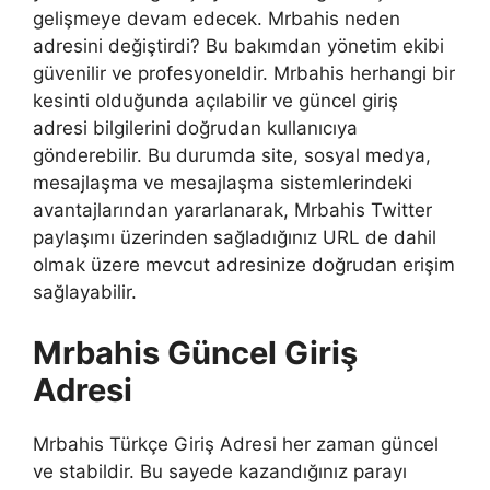
gelişmeye devam edecek. Mrbahis neden
adresini değiştirdi? Bu bakımdan yönetim ekibi
güvenilir ve profesyoneldir. Mrbahis herhangi bir
kesinti olduğunda açılabilir ve güncel giriş
adresi bilgilerini doğrudan kullanıcıya
gönderebilir. Bu durumda site, sosyal medya,
mesajlaşma ve mesajlaşma sistemlerindeki
avantajlarından yararlanarak, Mrbahis Twitter
paylaşımı üzerinden sağladığınız URL de dahil
olmak üzere mevcut adresinize doğrudan erişim
sağlayabilir.
Mrbahis Güncel Giriş
Adresi
Mrbahis Türkçe Giriş Adresi her zaman güncel
ve stabildir. Bu sayede kazandığınız parayı