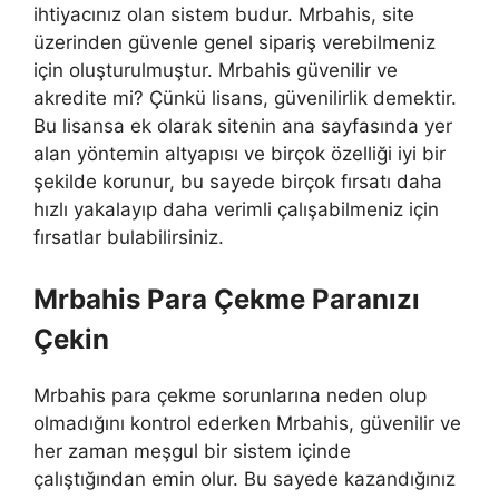
ihtiyacınız olan sistem budur. Mrbahis, site
üzerinden güvenle genel sipariş verebilmeniz
için oluşturulmuştur. Mrbahis güvenilir ve
akredite mi? Çünkü lisans, güvenilirlik demektir.
Bu lisansa ek olarak sitenin ana sayfasında yer
alan yöntemin altyapısı ve birçok özelliği iyi bir
şekilde korunur, bu sayede birçok fırsatı daha
hızlı yakalayıp daha verimli çalışabilmeniz için
fırsatlar bulabilirsiniz.
Mrbahis Para Çekme Paranızı
Çekin
Mrbahis para çekme sorunlarına neden olup
olmadığını kontrol ederken Mrbahis, güvenilir ve
her zaman meşgul bir sistem içinde
çalıştığından emin olur. Bu sayede kazandığınız