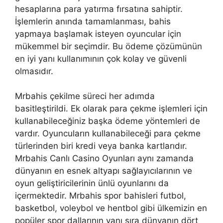
hesaplarına para yatırma fırsatına sahiptir.
İşlemlerin anında tamamlanması, bahis
yapmaya başlamak isteyen oyuncular için
mükemmel bir seçimdir. Bu ödeme çözümünün
en iyi yanı kullanımının çok kolay ve güvenli
olmasıdır.
Mrbahis çekilme süreci her adımda
basitleştirildi. Ek olarak para çekme işlemleri için
kullanabileceğiniz başka ödeme yöntemleri de
vardır. Oyuncuların kullanabileceği para çekme
türlerinden biri kredi veya banka kartlarıdır.
Mrbahis Canlı Casino Oyunları aynı zamanda
dünyanın en esnek altyapı sağlayıcılarının ve
oyun geliştiricilerinin ünlü oyunlarını da
içermektedir. Mrbahis spor bahisleri futbol, ​​
basketbol, ​​voleybol ve hentbol gibi ülkemizin en
popüler spor dallarının yanı sıra dünyanın dört