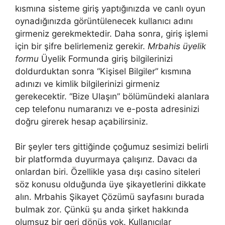
kısmına sisteme giriş yaptığınızda ve canlı oyun
oynadığınızda görüntülenecek kullanıcı adını
girmeniz gerekmektedir. Daha sonra, giriş işlemi
için bir şifre belirlemeniz gerekir.
Mrbahis üyelik
formu
Üyelik Formunda giriş bilgilerinizi
doldurduktan sonra “Kişisel Bilgiler” kısmına
adınızı ve kimlik bilgilerinizi girmeniz
gerekecektir. “Bize Ulaşın” bölümündeki alanlara
cep telefonu numaranızı ve e-posta adresinizi
doğru girerek hesap açabilirsiniz.
Bir şeyler ters gittiğinde çoğumuz sesimizi belirli
bir platformda duyurmaya çalışırız. Davacı da
onlardan biri. Özellikle yasa dışı casino siteleri
söz konusu olduğunda üye şikayetlerini dikkate
alın. Mrbahis Şikayet Çözümü sayfasını burada
bulmak zor. Çünkü şu anda şirket hakkında
olumsuz bir geri dönüş yok. Kullanıcılar