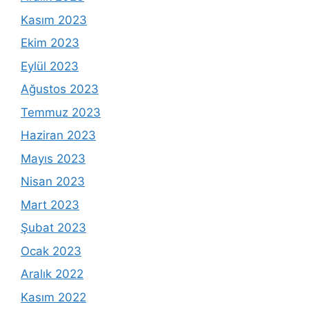
Kasım 2023
Ekim 2023
Eylül 2023
Ağustos 2023
Temmuz 2023
Haziran 2023
Mayıs 2023
Nisan 2023
Mart 2023
Şubat 2023
Ocak 2023
Aralık 2022
Kasım 2022