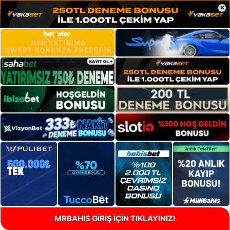
×
MRBAHIS GİRİŞ İÇİN TIKLAYINIZ!