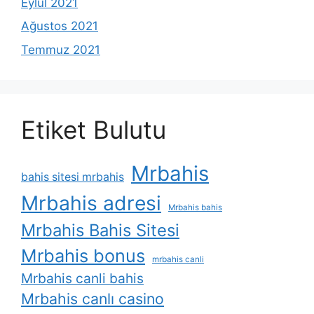
Eylül 2021
Ağustos 2021
Temmuz 2021
Etiket Bulutu
Mrbahis
bahis sitesi mrbahis
Mrbahis adresi
Mrbahis bahis
Mrbahis Bahis Sitesi
Mrbahis bonus
mrbahis canli
Mrbahis canli bahis
Mrbahis canlı casino