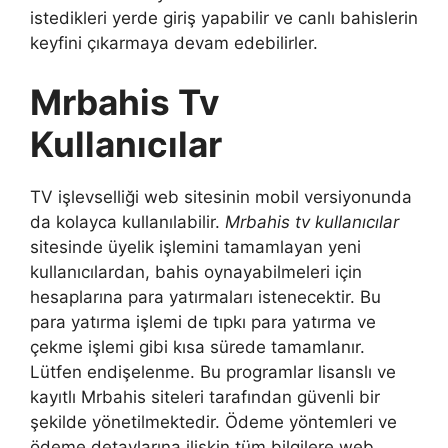
istedikleri yerde giriş yapabilir ve canlı bahislerin
keyfini çıkarmaya devam edebilirler.
Mrbahis Tv
Kullanıcılar
TV işlevselliği web sitesinin mobil versiyonunda
da kolayca kullanılabilir.
Mrbahis tv kullanıcılar
sitesinde üyelik işlemini tamamlayan yeni
kullanıcılardan, bahis oynayabilmeleri için
hesaplarına para yatırmaları istenecektir. Bu
para yatırma işlemi de tıpkı para yatırma ve
çekme işlemi gibi kısa sürede tamamlanır.
Lütfen endişelenme. Bu programlar lisanslı ve
kayıtlı Mrbahis siteleri tarafından güvenli bir
şekilde yönetilmektedir. Ödeme yöntemleri ve
ödeme detaylarına ilişkin tüm bilgilere web