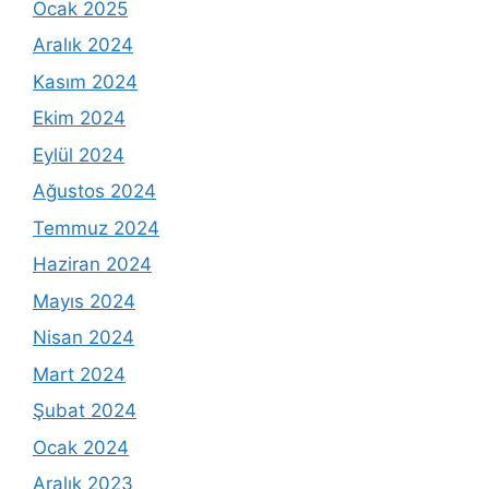
Ocak 2025
Aralık 2024
Kasım 2024
Ekim 2024
Eylül 2024
Ağustos 2024
Temmuz 2024
Haziran 2024
Mayıs 2024
Nisan 2024
Mart 2024
Şubat 2024
Ocak 2024
Aralık 2023