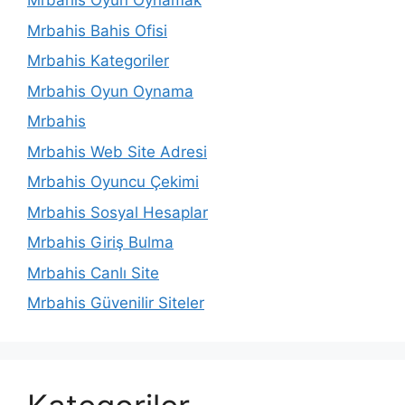
Mrbahis Oyun Oynamak
Mrbahis Bahis Ofisi
Mrbahis Kategoriler
Mrbahis Oyun Oynama
Mrbahis
Mrbahis Web Site Adresi
Mrbahis Oyuncu Çekimi
Mrbahis Sosyal Hesaplar
Mrbahis Giriş Bulma
Mrbahis Canlı Site
Mrbahis Güvenilir Siteler