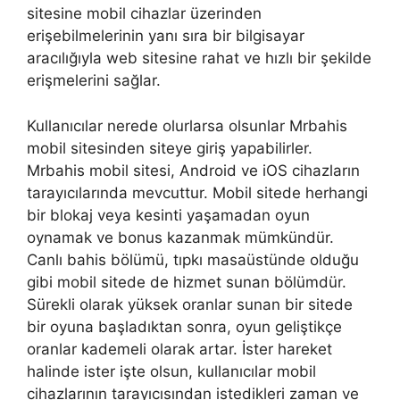
sitesine mobil cihazlar üzerinden
erişebilmelerinin yanı sıra bir bilgisayar
aracılığıyla web sitesine rahat ve hızlı bir şekilde
erişmelerini sağlar.
Kullanıcılar nerede olurlarsa olsunlar Mrbahis
mobil sitesinden siteye giriş yapabilirler.
Mrbahis mobil sitesi, Android ve iOS cihazların
tarayıcılarında mevcuttur. Mobil sitede herhangi
bir blokaj veya kesinti yaşamadan oyun
oynamak ve bonus kazanmak mümkündür.
Canlı bahis bölümü, tıpkı masaüstünde olduğu
gibi mobil sitede de hizmet sunan bölümdür.
Sürekli olarak yüksek oranlar sunan bir sitede
bir oyuna başladıktan sonra, oyun geliştikçe
oranlar kademeli olarak artar. İster hareket
halinde ister işte olsun, kullanıcılar mobil
cihazlarının tarayıcısından istedikleri zaman ve