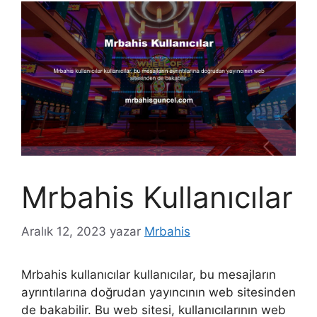
Mrbahis Kullanıcılar
Aralık 12, 2023
yazar
Mrbahis
Mrbahis kullanıcılar kullanıcılar, bu mesajların
ayrıntılarına doğrudan yayıncının web sitesinden
de bakabilir. Bu web sitesi, kullanıcılarının web