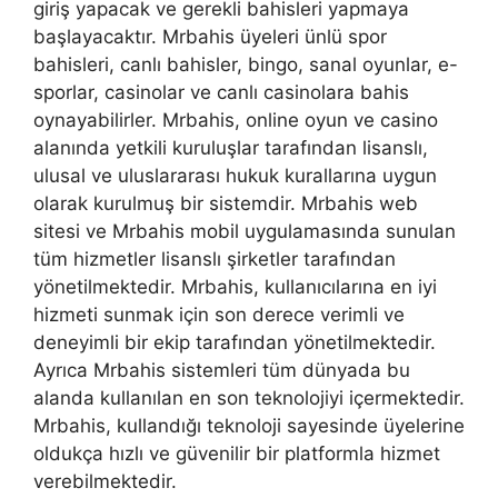
giriş yapacak ve gerekli bahisleri yapmaya
başlayacaktır. Mrbahis üyeleri ünlü spor
bahisleri, canlı bahisler, bingo, sanal oyunlar, e-
sporlar, casinolar ve canlı casinolara bahis
oynayabilirler. Mrbahis, online oyun ve casino
alanında yetkili kuruluşlar tarafından lisanslı,
ulusal ve uluslararası hukuk kurallarına uygun
olarak kurulmuş bir sistemdir. Mrbahis web
sitesi ve Mrbahis mobil uygulamasında sunulan
tüm hizmetler lisanslı şirketler tarafından
yönetilmektedir. Mrbahis, kullanıcılarına en iyi
hizmeti sunmak için son derece verimli ve
deneyimli bir ekip tarafından yönetilmektedir.
Ayrıca Mrbahis sistemleri tüm dünyada bu
alanda kullanılan en son teknolojiyi içermektedir.
Mrbahis, kullandığı teknoloji sayesinde üyelerine
oldukça hızlı ve güvenilir bir platformla hizmet
verebilmektedir.