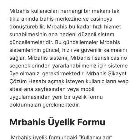
Mrbahis kullanıcıları herhangi bir mekanı tek
tıkla anında bahis merkezine ve casinoya
dönüştürebilir. Mrbahis bu kadar hızlı hizmet
sunabilmesinin ana nedeni düzenli sistem
güncellemeleridir. Bu güncellemeler Mrbahis
sistemlerinin güncel, hızlı ve güvenilir kalmasını
sağlar. Mrbahis sistemi, Mrbahis lisanslı casino
seçeneklerinden yararlanabilmeniz için sisteme
üye olmanızı gerektirmektedir. Mrbahis Şikayet
Çözüm Hesabı açmak isteyen kullanıcıların web
sitesi ana sayfasından veya mobil
uygulamasından yeni bir üyelik formu
doldurmaları gerekmektedir.
Mrbahis Üyelik Formu
Mrbahis üyelik formundaki “Kullanıcı adı”