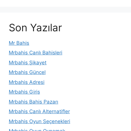
Son Yazılar
Mr Bahis
Mrbahis Canlı Bahisleri
Mrbahis Şikayet
Mrbahis Güncel
Mrbahis Adresi
Mrbahis Giriş
Mrbahis Bahis Pazarı
Mrbahis Canlı Alternatifler
Mrbahis Oyun Seçenekleri