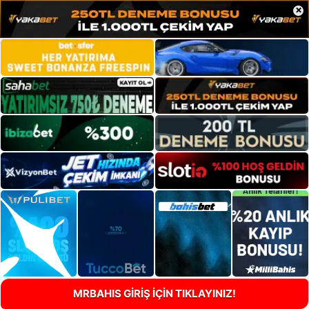
×
MRBAHIS GİRİŞ İÇİN TIKLAYINIZ!