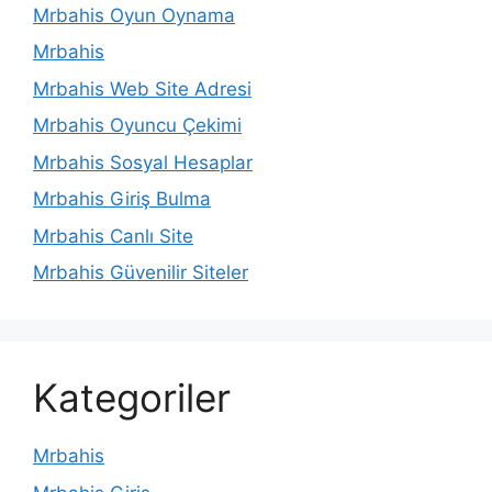
Mrbahis Oyun Oynama
Mrbahis
Mrbahis Web Site Adresi
Mrbahis Oyuncu Çekimi
Mrbahis Sosyal Hesaplar
Mrbahis Giriş Bulma
Mrbahis Canlı Site
Mrbahis Güvenilir Siteler
Kategoriler
Mrbahis