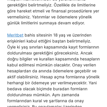
gerektiğini belirtmeliyiz. Özellikle de limitlerine
göre hareket etmeli ve finansal prosedürlere yer
vermelisiniz. Yatırımlar ve ödemelere yönelik
günlük limitlerini sunmaya devam ediyor.
Meritbet
bahis sitesinin 18 yaş ve üzerinden
erişkinleri kabul ettiğini baştan belirtmeliyiz.
Öyle ki yaş sınırları kapsamında kayıt formlarının
doldurulması gerektiğini göreceksiniz. Ancak
doğru bilgiler ve kuralları kapsamında hesapların
kabul edilmesi mümkün olacaktır. Onay verilen
hesaplardan da anında ödemelere geçebilir ve
aktif olabilirsiniz. Hesap açma formlarına yönelik
herhangi bir ödemeye yer verilmeyecektir. Yani
bedava olacak biçimde buradan formların
doldurulması mümkün. Aynı zamanda
formlarından kural ve şartlarına da onay
vermelisiniz. Bu onaylamalar üzerinden