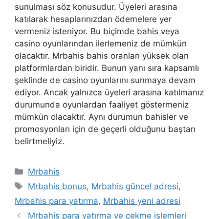
sunulması söz konusudur. Üyeleri arasına
katılarak hesaplarınızdan ödemelere yer
vermeniz isteniyor. Bu biçimde bahis veya
casino oyunlarından ilerlemeniz de mümkün
olacaktır. Mrbahis bahis oranları yüksek olan
platformlardan biridir. Bunun yanı sıra kapsamlı
şeklinde de casino oyunlarını sunmaya devam
ediyor. Ancak yalnızca üyeleri arasına katılmanız
durumunda oyunlardan faaliyet göstermeniz
mümkün olacaktır. Aynı durumun bahisler ve
promosyonları için de geçerli olduğunu baştan
belirtmeliyiz.
Kategoriler
Mrbahis
Etiketler
Mrbahis bonus
,
Mrbahis güncel adresi
,
Mrbahis para yatırma
,
Mrbahis yeni adresi
Mrbahis para yatırma ve çekme işlemleri