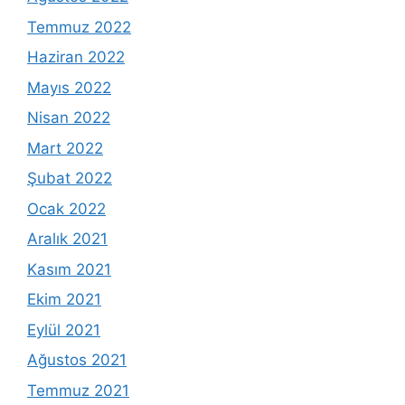
Temmuz 2022
Haziran 2022
Mayıs 2022
Nisan 2022
Mart 2022
Şubat 2022
Ocak 2022
Aralık 2021
Kasım 2021
Ekim 2021
Eylül 2021
Ağustos 2021
Temmuz 2021