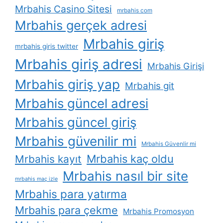
Mrbahis Casino Sitesi
mrbahis com
Mrbahis gerçek adresi
Mrbahis giriş
mrbahis giris twitter
Mrbahis giriş adresi
Mrbahis Girişi
Mrbahis giriş yap
Mrbahis git
Mrbahis güncel adresi
Mrbahis güncel giriş
Mrbahis güvenilir mi
Mrbahis Güvenlir mi
Mrbahis kaç oldu
Mrbahis kayıt
Mrbahis nasıl bir site
mrbahis maç izle
Mrbahis para yatırma
Mrbahis para çekme
Mrbahis Promosyon