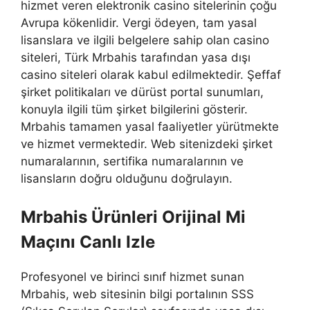
hizmet veren elektronik casino sitelerinin çoğu
Avrupa kökenlidir. Vergi ödeyen, tam yasal
lisanslara ve ilgili belgelere sahip olan casino
siteleri, Türk Mrbahis tarafından yasa dışı
casino siteleri olarak kabul edilmektedir. Şeffaf
şirket politikaları ve dürüst portal sunumları,
konuyla ilgili tüm şirket bilgilerini gösterir.
Mrbahis tamamen yasal faaliyetler yürütmekte
ve hizmet vermektedir. Web sitenizdeki şirket
numaralarının, sertifika numaralarının ve
lisansların doğru olduğunu doğrulayın.
Mrbahis Ürünleri Orijinal Mi
Maçını Canlı Izle
Profesyonel ve birinci sınıf hizmet sunan
Mrbahis, web sitesinin bilgi portalının SSS