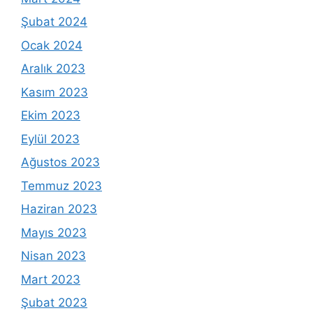
Şubat 2024
Ocak 2024
Aralık 2023
Kasım 2023
Ekim 2023
Eylül 2023
Ağustos 2023
Temmuz 2023
Haziran 2023
Mayıs 2023
Nisan 2023
Mart 2023
Şubat 2023