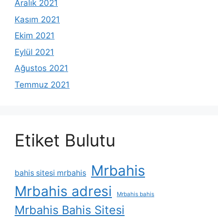
Aralık 2021
Kasım 2021
Ekim 2021
Eylül 2021
Ağustos 2021
Temmuz 2021
Etiket Bulutu
Mrbahis
bahis sitesi mrbahis
Mrbahis adresi
Mrbahis bahis
Mrbahis Bahis Sitesi