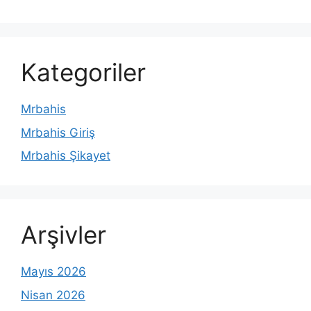
Kategoriler
Mrbahis
Mrbahis Giriş
Mrbahis Şikayet
Arşivler
Mayıs 2026
Nisan 2026