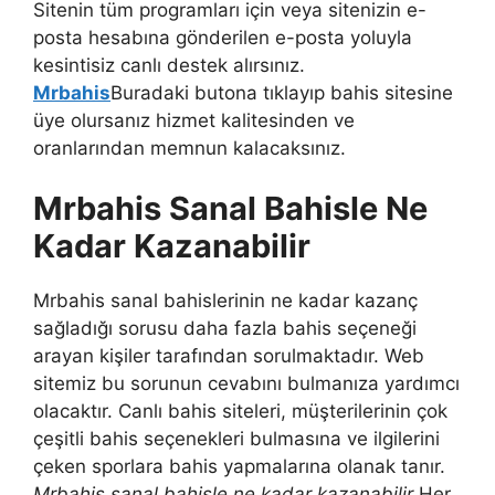
Sitenin tüm programları için veya sitenizin e-
posta hesabına gönderilen e-posta yoluyla
kesintisiz canlı destek alırsınız.
Mrbahis
Buradaki butona tıklayıp bahis sitesine
üye olursanız hizmet kalitesinden ve
oranlarından memnun kalacaksınız.
Mrbahis Sanal Bahisle Ne
Kadar Kazanabilir
Mrbahis sanal bahislerinin ne kadar kazanç
sağladığı sorusu daha fazla bahis seçeneği
arayan kişiler tarafından sorulmaktadır. Web
sitemiz bu sorunun cevabını bulmanıza yardımcı
olacaktır. Canlı bahis siteleri, müşterilerinin çok
çeşitli bahis seçenekleri bulmasına ve ilgilerini
çeken sporlara bahis yapmalarına olanak tanır.
Mrbahis sanal bahisle ne kadar kazanabilir
Her