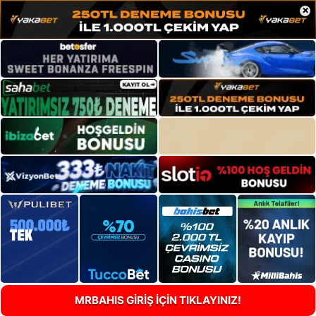
×
MRBAHIS GİRİŞ İÇİN TIKLAYINIZ!