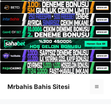
İçeriğe
atla
Mrbahis Bahis Sitesi
Menü