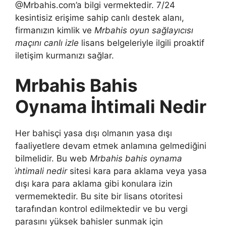
@Mrbahis.com’a bilgi vermektedir. 7/24
kesintisiz erişime sahip canlı destek alanı,
firmanızın kimlik ve
Mrbahis oyun sağlayıcısı
maçını canlı izle
lisans belgeleriyle ilgili proaktif
iletişim kurmanızı sağlar.
Mrbahis Bahis
Oynama İhtimali Nedir
Her bahisçi yasa dışı olmanın yasa dışı
faaliyetlere devam etmek anlamına gelmediğini
bilmelidir. Bu web
Mrbahis bahis oynama
i̇htimali nedir
sitesi kara para aklama veya yasa
dışı kara para aklama gibi konulara izin
vermemektedir. Bu site bir lisans otoritesi
tarafından kontrol edilmektedir ve bu vergi
parasını yüksek bahisler sunmak için