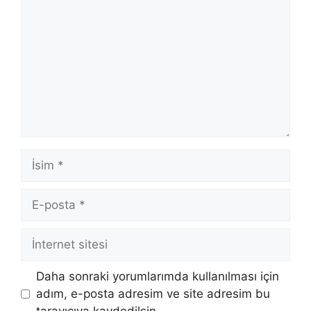
İsim
E-
posta
İnternet
sitesi
Daha sonraki yorumlarımda kullanılması için
adım, e-posta adresim ve site adresim bu