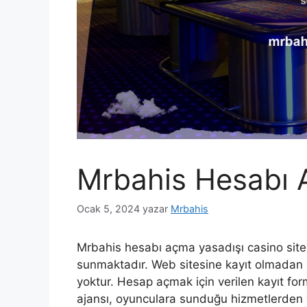
Mrbahis Hesabı
Ocak 5, 2024
yazar
Mrbahis
Mrbahis hesabı açma yasadışı casino sites
sunmaktadır. Web sitesine kayıt olmada
yoktur. Hesap açmak için verilen kayıt f
ajansı, oyunculara sunduğu hizmetlerden