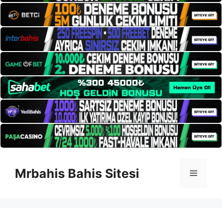
İçeriğe
atla
Mrbahis Bahis Sitesi
Menü