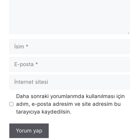
İsim
E-
posta
İnternet
sitesi
Daha sonraki yorumlarımda kullanılması için
adım, e-posta adresim ve site adresim bu
tarayıcıya kaydedilsin.