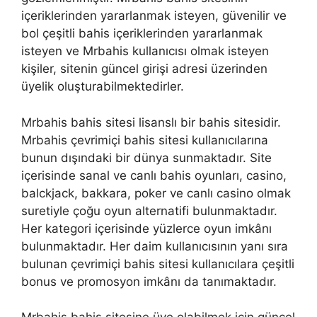
içeriklerinden yararlanmak isteyen, güvenilir ve
bol çeşitli bahis içeriklerinden yararlanmak
isteyen ve Mrbahis kullanıcısı olmak isteyen
kişiler, sitenin güncel girişi adresi üzerinden
üyelik oluşturabilmektedirler.
Mrbahis bahis sitesi lisanslı bir bahis sitesidir.
Mrbahis çevrimiçi bahis sitesi kullanıcılarına
bunun dışındaki bir dünya sunmaktadır. Site
içerisinde sanal ve canlı bahis oyunları, casino,
balckjack, bakkara, poker ve canlı casino olmak
suretiyle çoğu oyun alternatifi bulunmaktadır.
Her kategori içerisinde yüzlerce oyun imkânı
bulunmaktadır. Her daim kullanıcısının yanı sıra
bulunan çevrimiçi bahis sitesi kullanıcılara çeşitli
bonus ve promosyon imkânı da tanımaktadır.