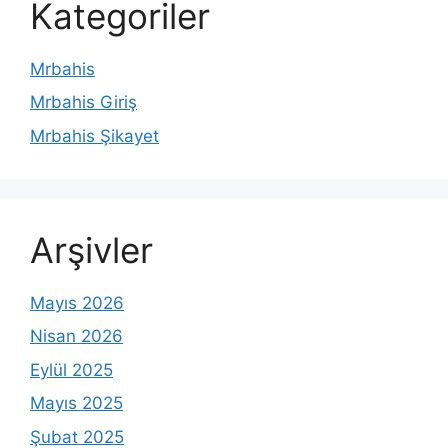
Kategoriler
Mrbahis
Mrbahis Giriş
Mrbahis Şikayet
Arşivler
Mayıs 2026
Nisan 2026
Eylül 2025
Mayıs 2025
Şubat 2025