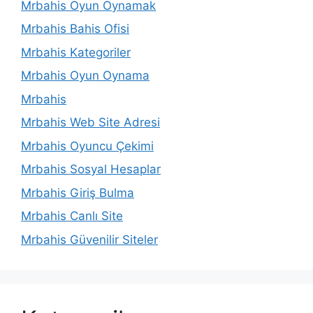
Mrbahis Oyun Oynamak
Mrbahis Bahis Ofisi
Mrbahis Kategoriler
Mrbahis Oyun Oynama
Mrbahis
Mrbahis Web Site Adresi
Mrbahis Oyuncu Çekimi
Mrbahis Sosyal Hesaplar
Mrbahis Giriş Bulma
Mrbahis Canlı Site
Mrbahis Güvenilir Siteler