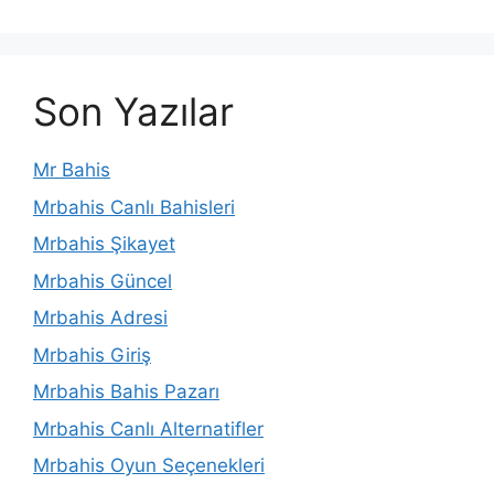
Son Yazılar
Mr Bahis
Mrbahis Canlı Bahisleri
Mrbahis Şikayet
Mrbahis Güncel
Mrbahis Adresi
Mrbahis Giriş
Mrbahis Bahis Pazarı
Mrbahis Canlı Alternatifler
Mrbahis Oyun Seçenekleri