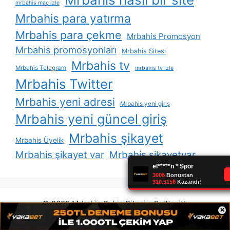
mrbahis maç izle
Mrbahis para yatırma
Mrbahis para çekme
Mrbahis Promosyon
Mrbahis promosyonları
Mrbahis Sitesi
Mrbahis tv
Mrbahis Telegram
mrbahis tv izle
Mrbahis Twitter
Mrbahis yeni adresi
Mrbahis yeni giriş
Mrbahis yeni güncel giriş
Mrbahis şikayet
Mrbahis Üyelik
Mrbahis şikayet var
Mrbahis şikayetvar
© 2026 Mrbahis Bahis Sitesi
• Built with
×
GeneratePress