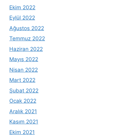
Ekim 2022
Eylül 2022
Ağustos 2022
Temmuz 2022
Haziran 2022
Mayıs 2022
Nisan 2022
Mart 2022
Şubat 2022
Ocak 2022
Aralık 2021
Kasım 2021
Ekim 2021