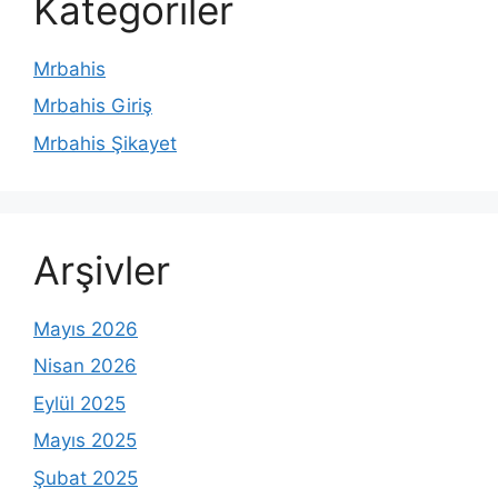
Kategoriler
Mrbahis
Mrbahis Giriş
Mrbahis Şikayet
Arşivler
Mayıs 2026
Nisan 2026
Eylül 2025
Mayıs 2025
Şubat 2025