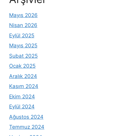
Mayıs 2026
Nisan 2026
Eylül 2025
Mayıs 2025
Şubat 2025
Ocak 2025
Aralık 2024
Kasım 2024
Ekim 2024
Eylül 2024
Ağustos 2024
Temmuz 2024