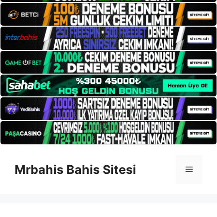
İçeriğe
atla
Mrbahis Bahis Sitesi
Menü