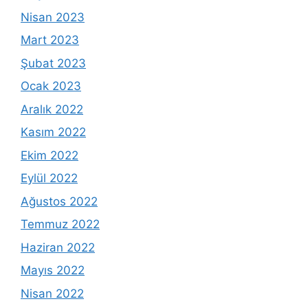
Nisan 2023
Mart 2023
Şubat 2023
Ocak 2023
Aralık 2022
Kasım 2022
Ekim 2022
Eylül 2022
Ağustos 2022
Temmuz 2022
Haziran 2022
Mayıs 2022
Nisan 2022