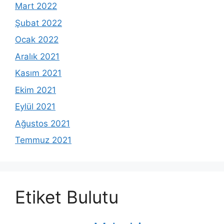
Mart 2022
Şubat 2022
Ocak 2022
Aralık 2021
Kasım 2021
Ekim 2021
Eylül 2021
Ağustos 2021
Temmuz 2021
Etiket Bulutu