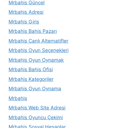
Mrbahis Güncel
Mrbahis Adresi
Mrbahis Giriş
Mrbahis Bahis Pazarı
Mrbahis Canlı Alternatifler
Mrbahis Oyun Seçenekleri
Mrbahis Oyun Oynamak
Mrbahis Bahis Ofisi
Mrbahis Kategoriler
Mrbahis Oyun Oynama
Mrbahis
Mrbahis Web Site Adresi
Mrbahis Oyuncu Çekimi
Mrbahis Sosyal Hesaplar