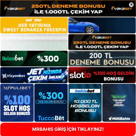
×
MRBAHIS GİRİŞ İÇİN TIKLAYINIZ!