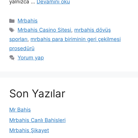
yalnızca …
Devamını oku
Kategoriler
Mrbahis
Etiketler
Mrbahis Casino Sitesi
,
mrbahis dövüş
sporları
,
mrbahis para biriminin geri çekilmesi
prosedürü
Yorum yap
Son Yazılar
Mr Bahis
Mrbahis Canlı Bahisleri
Mrbahis Şikayet