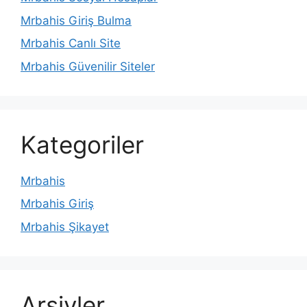
Mrbahis Giriş Bulma
Mrbahis Canlı Site
Mrbahis Güvenilir Siteler
Kategoriler
Mrbahis
Mrbahis Giriş
Mrbahis Şikayet
Arşivler