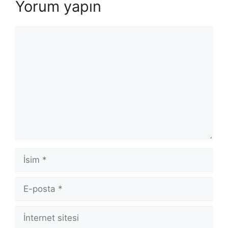
Yorum yapın
Yorum
İsim
E-
posta
İnternet
sitesi