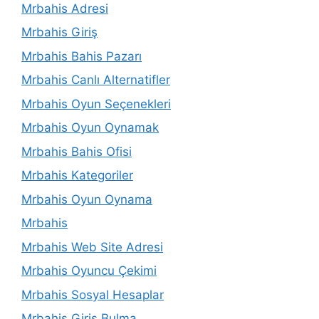
Mrbahis Adresi
Mrbahis Giriş
Mrbahis Bahis Pazarı
Mrbahis Canlı Alternatifler
Mrbahis Oyun Seçenekleri
Mrbahis Oyun Oynamak
Mrbahis Bahis Ofisi
Mrbahis Kategoriler
Mrbahis Oyun Oynama
Mrbahis
Mrbahis Web Site Adresi
Mrbahis Oyuncu Çekimi
Mrbahis Sosyal Hesaplar
Mrbahis Giriş Bulma