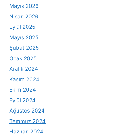
Mayıs 2026
Nisan 2026
Eylül 2025
Mayıs 2025
Şubat 2025
Ocak 2025
Aralık 2024
Kasım 2024
Ekim 2024
Eylül 2024
Ağustos 2024
Temmuz 2024
Haziran 2024