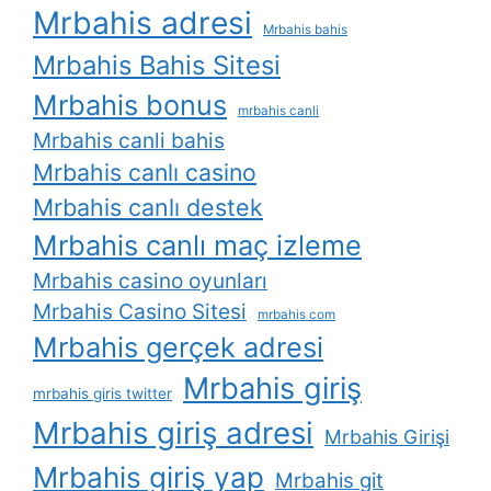
Mrbahis adresi
Mrbahis bahis
Mrbahis Bahis Sitesi
Mrbahis bonus
mrbahis canli
Mrbahis canli bahis
Mrbahis canlı casino
Mrbahis canlı destek
Mrbahis canlı maç izleme
Mrbahis casino oyunları
Mrbahis Casino Sitesi
mrbahis com
Mrbahis gerçek adresi
Mrbahis giriş
mrbahis giris twitter
Mrbahis giriş adresi
Mrbahis Girişi
Mrbahis giriş yap
Mrbahis git