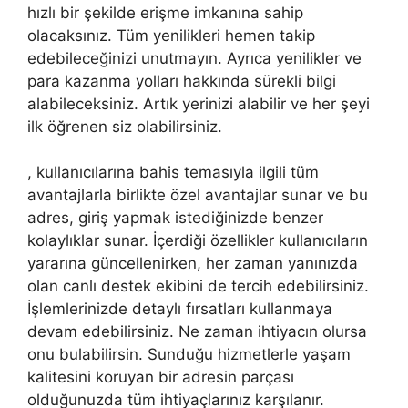
hızlı bir şekilde erişme imkanına sahip
olacaksınız. Tüm yenilikleri hemen takip
edebileceğinizi unutmayın. Ayrıca yenilikler ve
para kazanma yolları hakkında sürekli bilgi
alabileceksiniz. Artık yerinizi alabilir ve her şeyi
ilk öğrenen siz olabilirsiniz.
, kullanıcılarına bahis temasıyla ilgili tüm
avantajlarla birlikte özel avantajlar sunar ve bu
adres, giriş yapmak istediğinizde benzer
kolaylıklar sunar. İçerdiği özellikler kullanıcıların
yararına güncellenirken, her zaman yanınızda
olan canlı destek ekibini de tercih edebilirsiniz.
İşlemlerinizde detaylı fırsatları kullanmaya
devam edebilirsiniz. Ne zaman ihtiyacın olursa
onu bulabilirsin. Sunduğu hizmetlerle yaşam
kalitesini koruyan bir adresin parçası
olduğunuzda tüm ihtiyaçlarınız karşılanır.