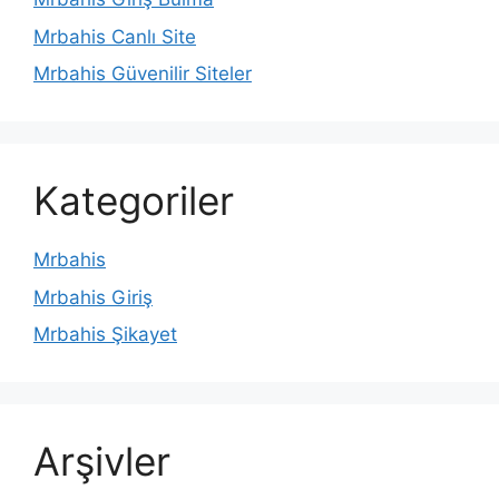
Mrbahis Canlı Site
Mrbahis Güvenilir Siteler
Kategoriler
Mrbahis
Mrbahis Giriş
Mrbahis Şikayet
Arşivler