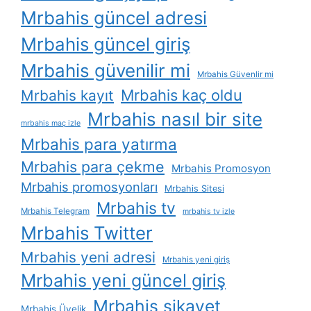
Mrbahis güncel adresi
Mrbahis güncel giriş
Mrbahis güvenilir mi
Mrbahis Güvenlir mi
Mrbahis kaç oldu
Mrbahis kayıt
Mrbahis nasıl bir site
mrbahis maç izle
Mrbahis para yatırma
Mrbahis para çekme
Mrbahis Promosyon
Mrbahis promosyonları
Mrbahis Sitesi
Mrbahis tv
Mrbahis Telegram
mrbahis tv izle
Mrbahis Twitter
Mrbahis yeni adresi
Mrbahis yeni giriş
Mrbahis yeni güncel giriş
Mrbahis şikayet
Mrbahis Üyelik