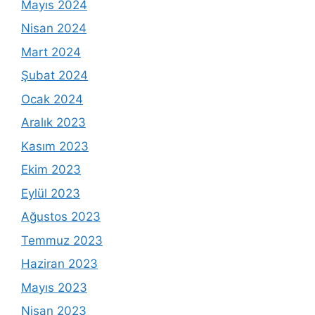
Mayıs 2024
Nisan 2024
Mart 2024
Şubat 2024
Ocak 2024
Aralık 2023
Kasım 2023
Ekim 2023
Eylül 2023
Ağustos 2023
Temmuz 2023
Haziran 2023
Mayıs 2023
Nisan 2023