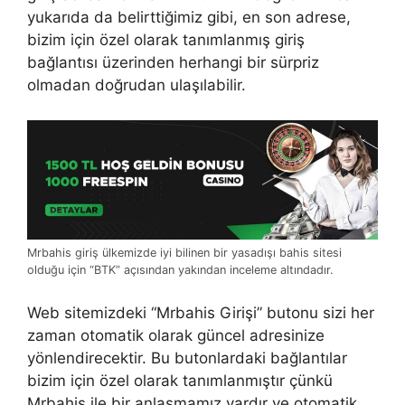
yukarıda da belirttiğimiz gibi, en son adrese,
bizim için özel olarak tanımlanmış giriş
bağlantısı üzerinden herhangi bir sürpriz
olmadan doğrudan ulaşılabilir.
Mrbahis giriş ülkemizde iyi bilinen bir yasadışı bahis sitesi
olduğu için “BTK” açısından yakından inceleme altındadır.
Web sitemizdeki “Mrbahis Girişi” butonu sizi her
zaman otomatik olarak güncel adresinize
yönlendirecektir. Bu butonlardaki bağlantılar
bizim için özel olarak tanımlanmıştır çünkü
Mrbahis ile bir anlaşmamız vardır ve otomatik