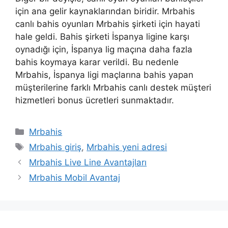
için ana gelir kaynaklarından biridir. Mrbahis
canlı bahis oyunları Mrbahis şirketi için hayati
hale geldi. Bahis şirketi İspanya ligine karşı
oynadığı için, İspanya lig maçına daha fazla
bahis koymaya karar verildi. Bu nedenle
Mrbahis, İspanya ligi maçlarına bahis yapan
müşterilerine farklı Mrbahis canlı destek müşteri
hizmetleri bonus ücretleri sunmaktadır.
Kategoriler
Mrbahis
Etiketler
Mrbahis giriş
,
Mrbahis yeni adresi
Mrbahis Live Line Avantajları
Mrbahis Mobil Avantaj