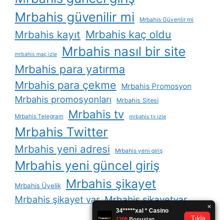
Mrbahis güvenilir mi
Mrbahis Güvenlir mi
Mrbahis kaç oldu
Mrbahis kayıt
Mrbahis nasıl bir site
mrbahis maç izle
Mrbahis para yatırma
Mrbahis para çekme
Mrbahis Promosyon
Mrbahis promosyonları
Mrbahis Sitesi
Mrbahis tv
Mrbahis Telegram
mrbahis tv izle
Mrbahis Twitter
Mrbahis yeni adresi
Mrbahis yeni giriş
Mrbahis yeni güncel giriş
Mrbahis şikayet
Mrbahis Üyelik
Mrbahis şikayet var
Mrbahis şikayetvar