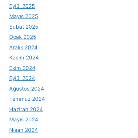
Eylül 2025
Mayıs 2025
Şubat 2025
Ocak 2025
Aralık 2024
Kasım 2024
Ekim 2024
Eylül 2024
Ağustos 2024
Temmuz 2024
Haziran 2024
Mayıs 2024
Nisan 2024