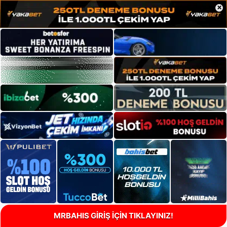
×
MRBAHIS GİRİŞ İÇİN TIKLAYINIZ!