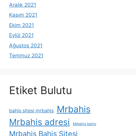
Aralık 2021
Kasım 2021
Ekim 2021
Eylül 2021
Ağustos 2021
Temmuz 2021
Etiket Bulutu
Mrbahis
bahis sitesi mrbahis
Mrbahis adresi
Mrbahis bahis
Mrbahis Bahis Sitesi