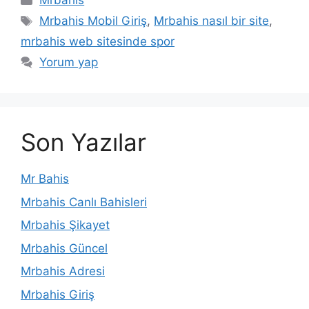
Mrbahis
Etiketler
Mrbahis Mobil Giriş
,
Mrbahis nasıl bir site
,
mrbahis web sitesinde spor
Yorum yap
Son Yazılar
Mr Bahis
Mrbahis Canlı Bahisleri
Mrbahis Şikayet
Mrbahis Güncel
Mrbahis Adresi
Mrbahis Giriş