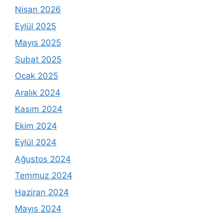
Nisan 2026
Eylül 2025
Mayıs 2025
Şubat 2025
Ocak 2025
Aralık 2024
Kasım 2024
Ekim 2024
Eylül 2024
Ağustos 2024
Temmuz 2024
Haziran 2024
Mayıs 2024