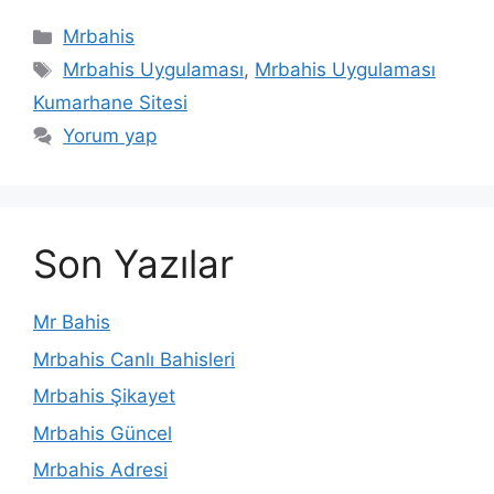
Kategoriler
Mrbahis
Etiketler
Mrbahis Uygulaması
,
Mrbahis Uygulaması
Kumarhane Sitesi
Yorum yap
Son Yazılar
Mr Bahis
Mrbahis Canlı Bahisleri
Mrbahis Şikayet
Mrbahis Güncel
Mrbahis Adresi