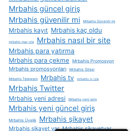
Mrbahis güncel giriş
Mrbahis güvenilir mi
Mrbahis Güvenlir mi
Mrbahis kaç oldu
Mrbahis kayıt
Mrbahis nasıl bir site
mrbahis maç izle
Mrbahis para yatırma
Mrbahis para çekme
Mrbahis Promosyon
Mrbahis promosyonları
Mrbahis Sitesi
Mrbahis tv
Mrbahis Telegram
mrbahis tv izle
Mrbahis Twitter
Mrbahis yeni adresi
Mrbahis yeni giriş
Mrbahis yeni güncel giriş
Mrbahis şikayet
Mrbahis Üyelik
Mrbahis şikayet var
Mrbahis şikayetvar