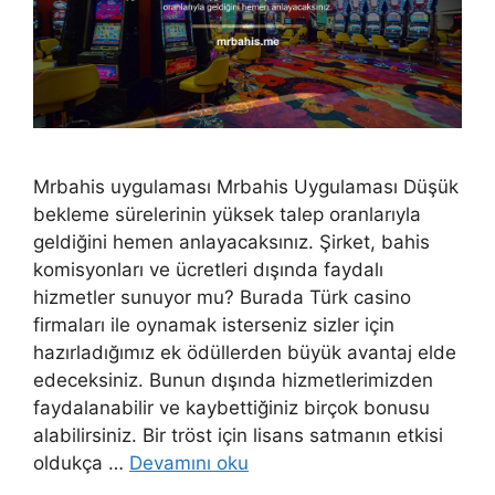
Mrbahis uygulaması Mrbahis Uygulaması Düşük
bekleme sürelerinin yüksek talep oranlarıyla
geldiğini hemen anlayacaksınız. Şirket, bahis
komisyonları ve ücretleri dışında faydalı
hizmetler sunuyor mu? Burada Türk casino
firmaları ile oynamak isterseniz sizler için
hazırladığımız ek ödüllerden büyük avantaj elde
edeceksiniz. Bunun dışında hizmetlerimizden
faydalanabilir ve kaybettiğiniz birçok bonusu
alabilirsiniz. Bir tröst için lisans satmanın etkisi
oldukça …
Devamını oku