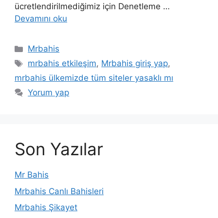
ücretlendirilmediğimiz için Denetleme …
Devamını oku
Kategoriler
Mrbahis
Etiketler
mrbahis etkileşim
,
Mrbahis giriş yap
,
mrbahis ülkemizde tüm siteler yasaklı mı
Yorum yap
Son Yazılar
Mr Bahis
Mrbahis Canlı Bahisleri
Mrbahis Şikayet