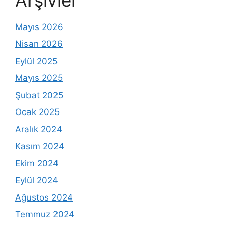
Mayıs 2026
Nisan 2026
Eylül 2025
Mayıs 2025
Şubat 2025
Ocak 2025
Aralık 2024
Kasım 2024
Ekim 2024
Eylül 2024
Ağustos 2024
Temmuz 2024