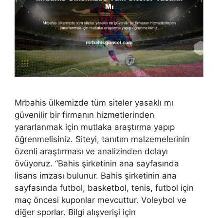
Mrbahis ülkemizde tüm siteler yasaklı mı
güvenilir bir firmanın hizmetlerinden
yararlanmak için mutlaka araştırma yapıp
öğrenmelisiniz. Siteyi, tanıtım malzemelerinin
özenli araştırması ve analizinden dolayı
övüyoruz. “Bahis şirketinin ana sayfasında
lisans imzası bulunur. Bahis şirketinin ana
sayfasında futbol, ​​basketbol, ​​tenis, futbol için
maç öncesi kuponlar mevcuttur. Voleybol ve
diğer sporlar. Bilgi alışverişi için