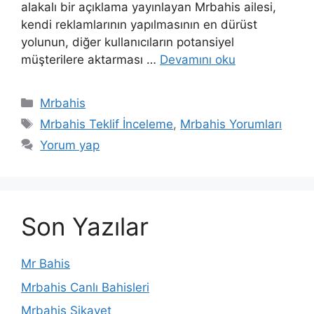
alakalı bir açıklama yayınlayan Mrbahis ailesi,
kendi reklamlarının yapılmasının en dürüst
yolunun, diğer kullanıcıların potansiyel
müşterilere aktarması …
Devamını oku
Kategoriler
Mrbahis
Etiketler
Mrbahis Teklif İnceleme
,
Mrbahis Yorumları
Yorum yap
Son Yazılar
Mr Bahis
Mrbahis Canlı Bahisleri
Mrbahis Şikayet