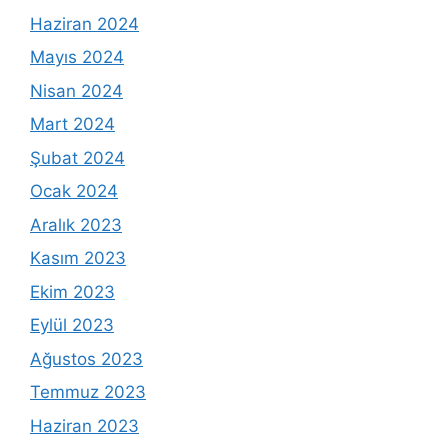
Haziran 2024
Mayıs 2024
Nisan 2024
Mart 2024
Şubat 2024
Ocak 2024
Aralık 2023
Kasım 2023
Ekim 2023
Eylül 2023
Ağustos 2023
Temmuz 2023
Haziran 2023