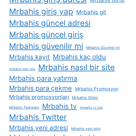
Mrbahis Girişi
Mrbahis giriş yap
Mrbahis git
Mrbahis güncel adresi
Mrbahis güncel giriş
Mrbahis güvenilir mi
Mrbahis Güvenlir mi
Mrbahis kaç oldu
Mrbahis kayıt
Mrbahis nasıl bir site
mrbahis maç izle
Mrbahis para yatırma
Mrbahis para çekme
Mrbahis Promosyon
Mrbahis promosyonları
Mrbahis Sitesi
Mrbahis tv
Mrbahis Telegram
mrbahis tv izle
Mrbahis Twitter
Mrbahis yeni adresi
Mrbahis yeni giriş