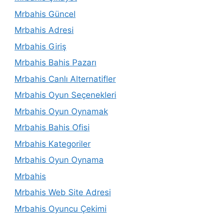
Mrbahis Güncel
Mrbahis Adresi
Mrbahis Giriş
Mrbahis Bahis Pazarı
Mrbahis Canlı Alternatifler
Mrbahis Oyun Seçenekleri
Mrbahis Oyun Oynamak
Mrbahis Bahis Ofisi
Mrbahis Kategoriler
Mrbahis Oyun Oynama
Mrbahis
Mrbahis Web Site Adresi
Mrbahis Oyuncu Çekimi