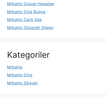
Mrbahis Sosyal Hesaplar
Mrbahis Giriş Bulma
Mrbahis Canlı Site
Mrbahis Güvenilir Siteler
Kategoriler
Mrbahis
Mrbahis Giriş
Mrbahis Şikayet