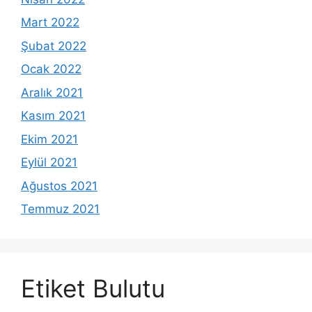
Mart 2022
Şubat 2022
Ocak 2022
Aralık 2021
Kasım 2021
Ekim 2021
Eylül 2021
Ağustos 2021
Temmuz 2021
Etiket Bulutu