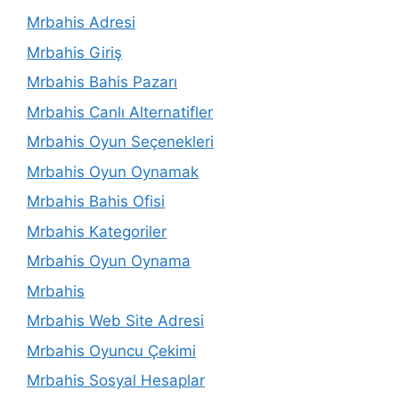
Mrbahis Adresi
Mrbahis Giriş
Mrbahis Bahis Pazarı
Mrbahis Canlı Alternatifler
Mrbahis Oyun Seçenekleri
Mrbahis Oyun Oynamak
Mrbahis Bahis Ofisi
Mrbahis Kategoriler
Mrbahis Oyun Oynama
Mrbahis
Mrbahis Web Site Adresi
Mrbahis Oyuncu Çekimi
Mrbahis Sosyal Hesaplar