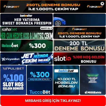
×
MRBAHIS GİRİŞ İÇİN TIKLAYINIZ!