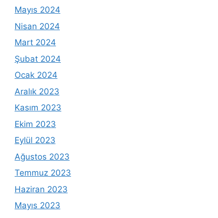
Mayıs 2024
Nisan 2024
Mart 2024
Şubat 2024
Ocak 2024
Aralık 2023
Kasım 2023
Ekim 2023
Eylül 2023
Ağustos 2023
Temmuz 2023
Haziran 2023
Mayıs 2023