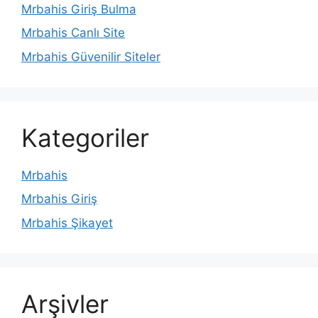
Mrbahis Giriş Bulma
Mrbahis Canlı Site
Mrbahis Güvenilir Siteler
Kategoriler
Mrbahis
Mrbahis Giriş
Mrbahis Şikayet
Arşivler