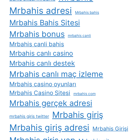
Mrbahis adresi
Mrbahis bahis
Mrbahis Bahis Sitesi
Mrbahis bonus
mrbahis canli
Mrbahis canli bahis
Mrbahis canlı casino
Mrbahis canlı destek
Mrbahis canlı maç izleme
Mrbahis casino oyunları
Mrbahis Casino Sitesi
mrbahis com
Mrbahis gerçek adresi
Mrbahis giriş
mrbahis giris twitter
Mrbahis giriş adresi
Mrbahis Girişi