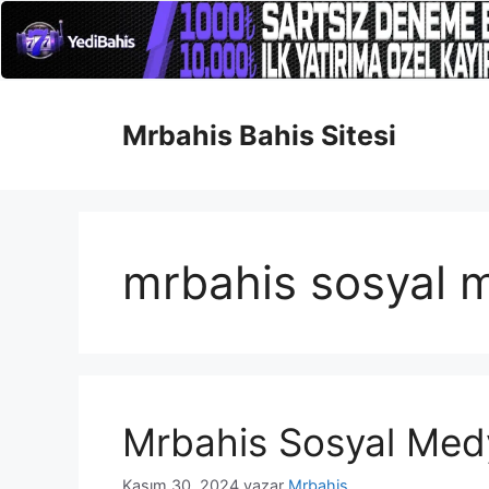
İçeriğe
atla
Mrbahis Bahis Sitesi
mrbahis sosyal m
Mrbahis Sosyal Medy
Kasım 30, 2024
yazar
Mrbahis