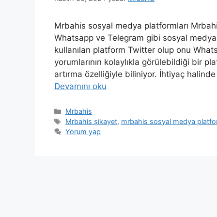
Mrbahis sosyal medya platformları Mrbahi
Whatsapp ve Telegram gibi sosyal medya pla
kullanılan platform Twitter olup onu What
yorumlarının kolaylıkla görülebildiği bir pla
artırma özelliğiyle biliniyor. İhtiyaç hali
Devamını oku
Kategoriler
Mrbahis
Etiketler
Mrbahis şikayet
,
mrbahis sosyal medya platfor
Yorum yap