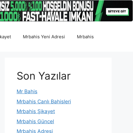
kayet
Mrbahis Yeni Adresi
Mrbahis
Son Yazılar
Mr Bahis
Mrbahis Canlı Bahisleri
Mrbahis Şikayet
Mrbahis Güncel
Mrbahis Adresi