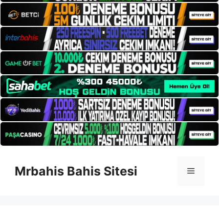
İçeriğe
atla
Mrbahis Bahis Sitesi
Menü