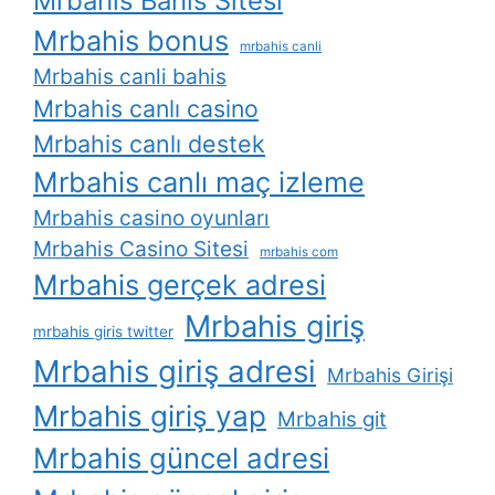
Mrbahis Bahis Sitesi
Mrbahis bonus
mrbahis canli
Mrbahis canli bahis
Mrbahis canlı casino
Mrbahis canlı destek
Mrbahis canlı maç izleme
Mrbahis casino oyunları
Mrbahis Casino Sitesi
mrbahis com
Mrbahis gerçek adresi
Mrbahis giriş
mrbahis giris twitter
Mrbahis giriş adresi
Mrbahis Girişi
Mrbahis giriş yap
Mrbahis git
Mrbahis güncel adresi