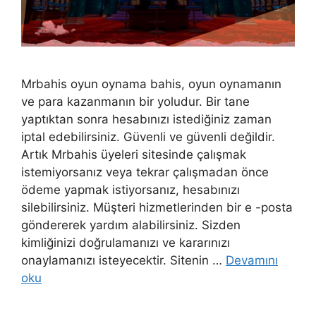
Mrbahis oyun oynama bahis, oyun oynamanın
ve para kazanmanın bir yoludur. Bir tane
yaptıktan sonra hesabınızı istediğiniz zaman
iptal edebilirsiniz. Güvenli ve güvenli değildir.
Artık Mrbahis üyeleri sitesinde çalışmak
istemiyorsanız veya tekrar çalışmadan önce
ödeme yapmak istiyorsanız, hesabınızı
silebilirsiniz. Müşteri hizmetlerinden bir e -posta
göndererek yardım alabilirsiniz. Sizden
kimliğinizi doğrulamanızı ve kararınızı
onaylamanızı isteyecektir. Sitenin …
Devamını
oku