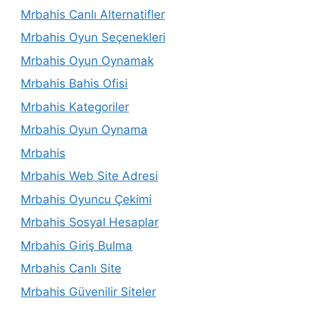
Mrbahis Canlı Alternatifler
Mrbahis Oyun Seçenekleri
Mrbahis Oyun Oynamak
Mrbahis Bahis Ofisi
Mrbahis Kategoriler
Mrbahis Oyun Oynama
Mrbahis
Mrbahis Web Site Adresi
Mrbahis Oyuncu Çekimi
Mrbahis Sosyal Hesaplar
Mrbahis Giriş Bulma
Mrbahis Canlı Site
Mrbahis Güvenilir Siteler