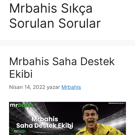
Mrbahis Sıkça
Sorulan Sorular
Mrbahis Saha Destek
Ekibi
Nisan 14, 2022
yazar
Mrbahis