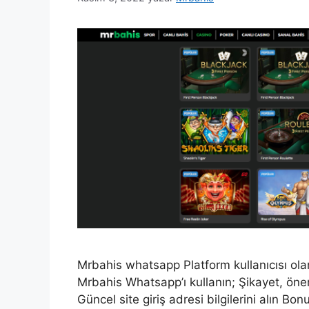
Mrbahis whatsapp Platform kullanıcısı ola
Mrbahis Whatsapp’ı kullanın; Şikayet, öner
Güncel site giriş adresi bilgilerini alın B