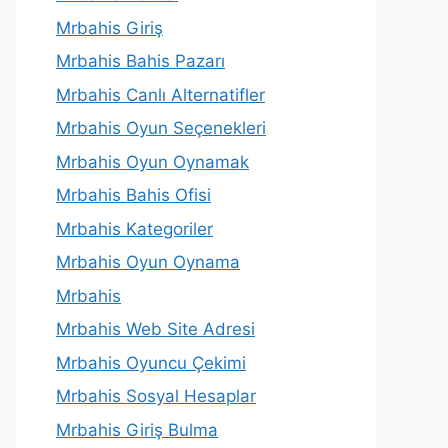
Mrbahis Giriş
Mrbahis Bahis Pazarı
Mrbahis Canlı Alternatifler
Mrbahis Oyun Seçenekleri
Mrbahis Oyun Oynamak
Mrbahis Bahis Ofisi
Mrbahis Kategoriler
Mrbahis Oyun Oynama
Mrbahis
Mrbahis Web Site Adresi
Mrbahis Oyuncu Çekimi
Mrbahis Sosyal Hesaplar
Mrbahis Giriş Bulma