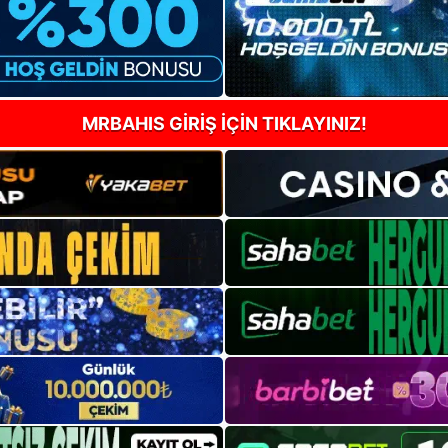
MRBAHIS GİRİŞ İÇİN TIKLAYINIZ!