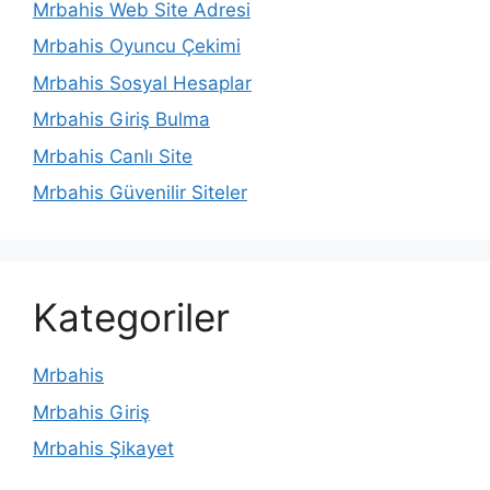
Mrbahis Web Site Adresi
Mrbahis Oyuncu Çekimi
Mrbahis Sosyal Hesaplar
Mrbahis Giriş Bulma
Mrbahis Canlı Site
Mrbahis Güvenilir Siteler
Kategoriler
Mrbahis
Mrbahis Giriş
Mrbahis Şikayet