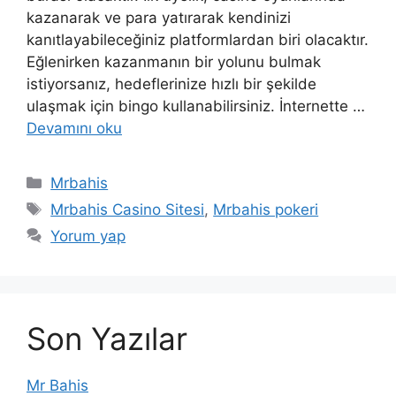
kazanarak ve para yatırarak kendinizi
kanıtlayabileceğiniz platformlardan biri olacaktır.
Eğlenirken kazanmanın bir yolunu bulmak
istiyorsanız, hedeflerinize hızlı bir şekilde
ulaşmak için bingo kullanabilirsiniz. İnternette …
Devamını oku
Kategoriler
Mrbahis
Etiketler
Mrbahis Casino Sitesi
,
Mrbahis pokeri
Yorum yap
Son Yazılar
Mr Bahis