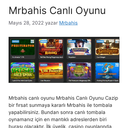
Mrbahis Canlı Oyunu
Mayıs 28, 2022
yazar
Mrbahis
Mrbahis canlı oyunu Mrbahis Canlı Oyunu Cazip
bir fırsat sunmaya kararlı Mrbahis ile tombala
yapabilirsiniz. Bundan sonra canlı tombala
oynamanız için en mantıklı adreslerden biri
burası olacaktır. İlk üyelik, casino oyunlarında