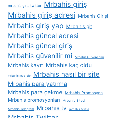
Mrbahis giriş
mrbahis giris twitter
Mrbahis giriş adresi
Mrbahis Girişi
Mrbahis giriş yap
Mrbahis git
Mrbahis güncel adresi
Mrbahis güncel giriş
Mrbahis güvenilir mi
Mrbahis Güvenlir mi
Mrbahis kaç oldu
Mrbahis kayıt
Mrbahis nasıl bir site
mrbahis maç izle
Mrbahis para yatırma
Mrbahis para çekme
Mrbahis Promosyon
Mrbahis promosyonları
Mrbahis Sitesi
Mrbahis tv
Mrbahis Telegram
mrbahis tv izle
Mrbahis Twitter