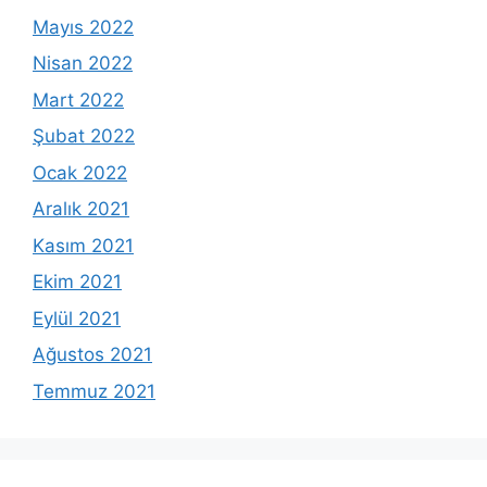
Mayıs 2022
Nisan 2022
Mart 2022
Şubat 2022
Ocak 2022
Aralık 2021
Kasım 2021
Ekim 2021
Eylül 2021
Ağustos 2021
Temmuz 2021