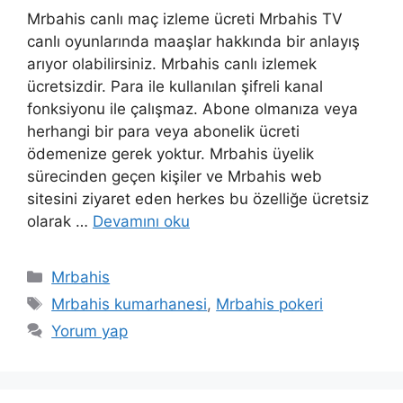
Mrbahis canlı maç izleme ücreti Mrbahis TV
canlı oyunlarında maaşlar hakkında bir anlayış
arıyor olabilirsiniz. Mrbahis canlı izlemek
ücretsizdir. Para ile kullanılan şifreli kanal
fonksiyonu ile çalışmaz. Abone olmanıza veya
herhangi bir para veya abonelik ücreti
ödemenize gerek yoktur. Mrbahis üyelik
sürecinden geçen kişiler ve Mrbahis web
sitesini ziyaret eden herkes bu özelliğe ücretsiz
olarak …
Devamını oku
Kategoriler
Mrbahis
Etiketler
Mrbahis kumarhanesi
,
Mrbahis pokeri
Yorum yap