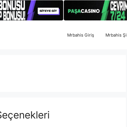
Mrbahis Giriş
Mrbahis Şi
Seçenekleri