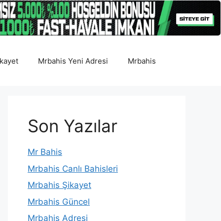
kayet
Mrbahis Yeni Adresi
Mrbahis
Son Yazılar
Mr Bahis
Mrbahis Canlı Bahisleri
Mrbahis Şikayet
Mrbahis Güncel
Mrbahis Adresi