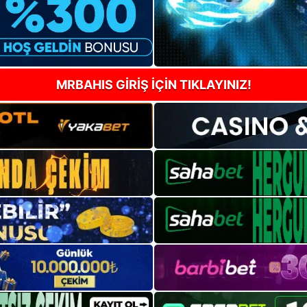
MRBAHIS GİRİŞ İÇİN TIKLAYINIZ!