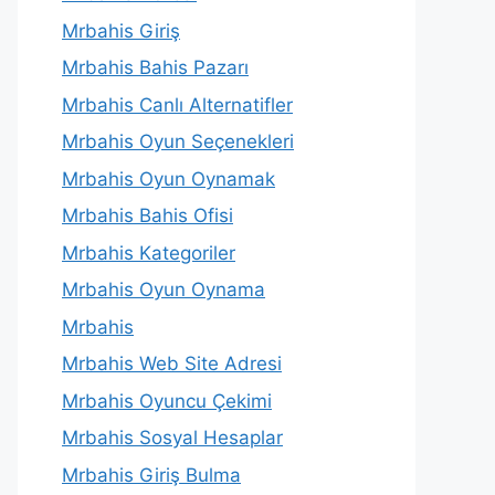
Mrbahis Giriş
Mrbahis Bahis Pazarı
Mrbahis Canlı Alternatifler
Mrbahis Oyun Seçenekleri
Mrbahis Oyun Oynamak
Mrbahis Bahis Ofisi
Mrbahis Kategoriler
Mrbahis Oyun Oynama
Mrbahis
Mrbahis Web Site Adresi
Mrbahis Oyuncu Çekimi
Mrbahis Sosyal Hesaplar
Mrbahis Giriş Bulma