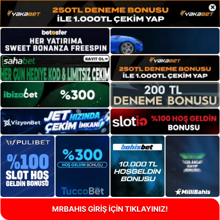
×
MRBAHIS GİRİŞ İÇİN TIKLAYINIZ!