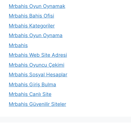
Mrbahis Oyun Oynamak
Mrbahis Bahis Ofisi
Mrbahis Kategoriler
Mrbahis Oyun Oynama
Mrbahis
Mrbahis Web Site Adresi
Mrbahis Oyuncu Çekimi
Mrbahis Sosyal Hesaplar
Mrbahis Giriş Bulma
Mrbahis Canlı Site
Mrbahis Güvenilir Siteler