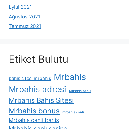
Eylül 2021
Ağustos 2021
Temmuz 2021
Etiket Bulutu
Mrbahis
bahis sitesi mrbahis
Mrbahis adresi
Mrbahis bahis
Mrbahis Bahis Sitesi
Mrbahis bonus
mrbahis canli
Mrbahis canli bahis
Mrbahis canlı casino