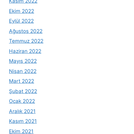
Kasım 2022
Ekim 2022
Eylül 2022
Ağustos 2022
Temmuz 2022
Haziran 2022
Mayıs 2022
Nisan 2022
Mart 2022
Şubat 2022
Ocak 2022
Aralık 2021
Kasım 2021
Ekim 2021