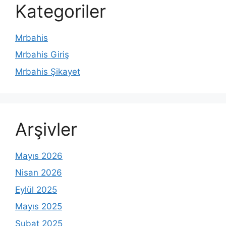
Kategoriler
Mrbahis
Mrbahis Giriş
Mrbahis Şikayet
Arşivler
Mayıs 2026
Nisan 2026
Eylül 2025
Mayıs 2025
Şubat 2025