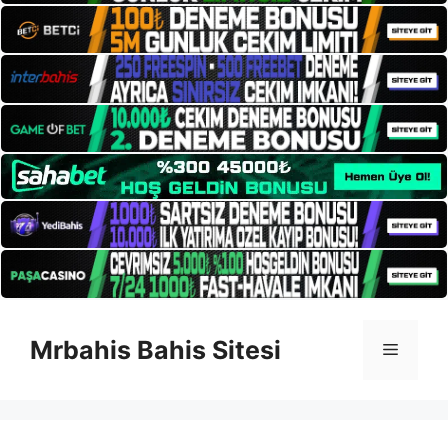
İçeriğe
atla
Mrbahis Bahis Sitesi
Menü