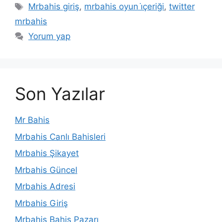
Etiketler
Mrbahis giriş
,
mrbahis oyun i̇çeriği
,
twitter
mrbahis
Yorum yap
Son Yazılar
Mr Bahis
Mrbahis Canlı Bahisleri
Mrbahis Şikayet
Mrbahis Güncel
Mrbahis Adresi
Mrbahis Giriş
Mrbahis Bahis Pazarı