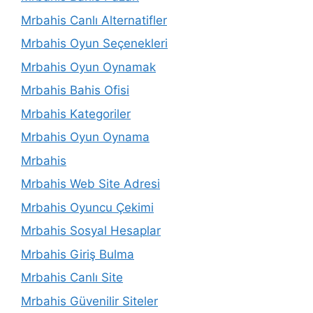
Mrbahis Canlı Alternatifler
Mrbahis Oyun Seçenekleri
Mrbahis Oyun Oynamak
Mrbahis Bahis Ofisi
Mrbahis Kategoriler
Mrbahis Oyun Oynama
Mrbahis
Mrbahis Web Site Adresi
Mrbahis Oyuncu Çekimi
Mrbahis Sosyal Hesaplar
Mrbahis Giriş Bulma
Mrbahis Canlı Site
Mrbahis Güvenilir Siteler