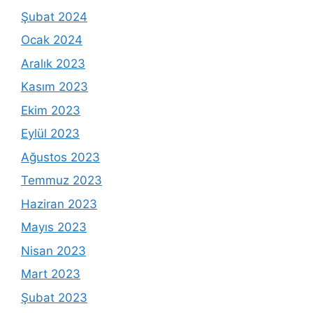
Şubat 2024
Ocak 2024
Aralık 2023
Kasım 2023
Ekim 2023
Eylül 2023
Ağustos 2023
Temmuz 2023
Haziran 2023
Mayıs 2023
Nisan 2023
Mart 2023
Şubat 2023