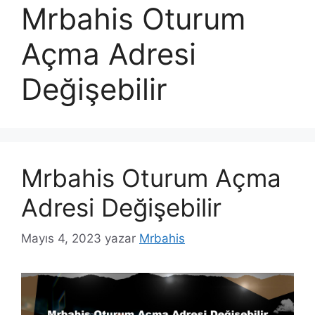
Mrbahis Oturum
Açma Adresi
Değişebilir
Mrbahis Oturum Açma
Adresi Değişebilir
Mayıs 4, 2023
yazar
Mrbahis