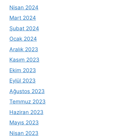
Nisan 2024
Mart 2024
Şubat 2024
Ocak 2024
Aralık 2023
Kasım 2023
Ekim 2023
Eylül 2023
Ağustos 2023
Temmuz 2023
Haziran 2023
Mayıs 2023
Nisan 2023