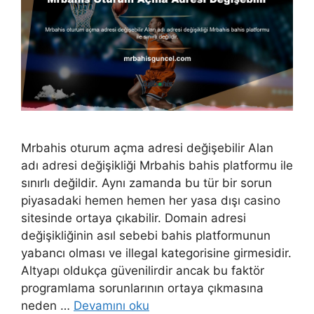
Mrbahis oturum açma adresi değişebilir Alan
adı adresi değişikliği Mrbahis bahis platformu ile
sınırlı değildir. Aynı zamanda bu tür bir sorun
piyasadaki hemen hemen her yasa dışı casino
sitesinde ortaya çıkabilir. Domain adresi
değişikliğinin asıl sebebi bahis platformunun
yabancı olması ve illegal kategorisine girmesidir.
Altyapı oldukça güvenilirdir ancak bu faktör
programlama sorunlarının ortaya çıkmasına
neden …
Devamını oku