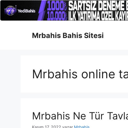
İçeriğe
atla
Mrbahis Bahis Sitesi
Mrbahis online ta
Mrbahis Ne Tür Tavl
Kasım 17, 2022
yazar
Mrbahis