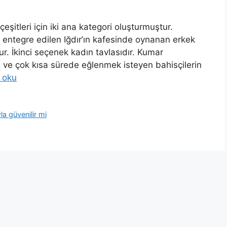
eşitleri için iki ana kategori oluşturmuştur.
ak entegre edilen Iğdır’ın kafesinde oynanan erkek
ktur. İkinci seçenek kadın tavlasıdır. Kumar
 ve çok kısa sürede eğlenmek isteyen bahisçilerin
 oku
la güvenilir mi