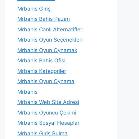
Mrbahis Giriş
Mrbahis Bahis Pazarı
Mrbahis Canlı Alternatifler
Mrbahis Oyun Seçenekleri
Mrbahis Oyun Oynamak
Mrbahis Bahis Ofisi
Mrbahis Kategoriler
Mrbahis Oyun Oynama
Mrbahis
Mrbahis Web Site Adresi
Mrbahis Oyuncu Çekimi
Mrbahis Sosyal Hesaplar
Mrbahis Giriş Bulma