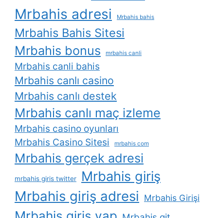
Mrbahis adresi
Mrbahis bahis
Mrbahis Bahis Sitesi
Mrbahis bonus
mrbahis canli
Mrbahis canli bahis
Mrbahis canlı casino
Mrbahis canlı destek
Mrbahis canlı maç izleme
Mrbahis casino oyunları
Mrbahis Casino Sitesi
mrbahis com
Mrbahis gerçek adresi
Mrbahis giriş
mrbahis giris twitter
Mrbahis giriş adresi
Mrbahis Girişi
Mrbahis giriş yap
Mrbahis git