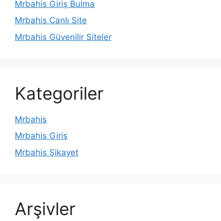
Mrbahis Giriş Bulma
Mrbahis Canlı Site
Mrbahis Güvenilir Siteler
Kategoriler
Mrbahis
Mrbahis Giriş
Mrbahis Şikayet
Arşivler