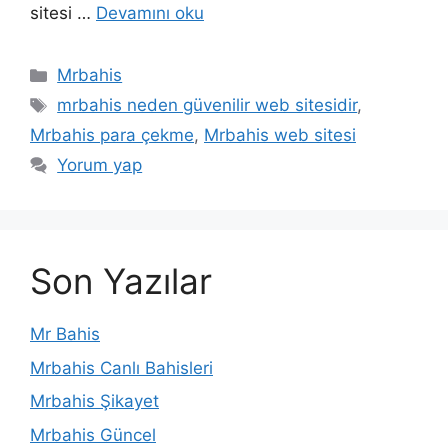
sitesi …
Devamını oku
Kategoriler
Mrbahis
Etiketler
mrbahis neden güvenilir web sitesidir
,
Mrbahis para çekme
,
Mrbahis web sitesi
Yorum yap
Son Yazılar
Mr Bahis
Mrbahis Canlı Bahisleri
Mrbahis Şikayet
Mrbahis Güncel