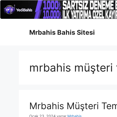
İçeriğe
atla
Mrbahis Bahis Sitesi
mrbahis müşteri 
Mrbahis Müşteri Tems
Ocak 23, 2024
yazar
Mrbahis