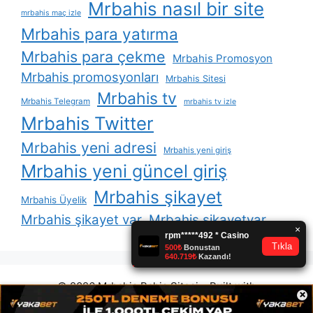
Mrbahis nasıl bir site
mrbahis maç izle
Mrbahis para yatırma
Mrbahis para çekme
Mrbahis Promosyon
Mrbahis promosyonları
Mrbahis Sitesi
Mrbahis tv
Mrbahis Telegram
mrbahis tv izle
Mrbahis Twitter
Mrbahis yeni adresi
Mrbahis yeni giriş
Mrbahis yeni güncel giriş
Mrbahis şikayet
Mrbahis Üyelik
Mrbahis şikayet var
Mrbahis şikayetvar
© 2026 Mrbahis Bahis Sitesi
• Built with
×
GeneratePress