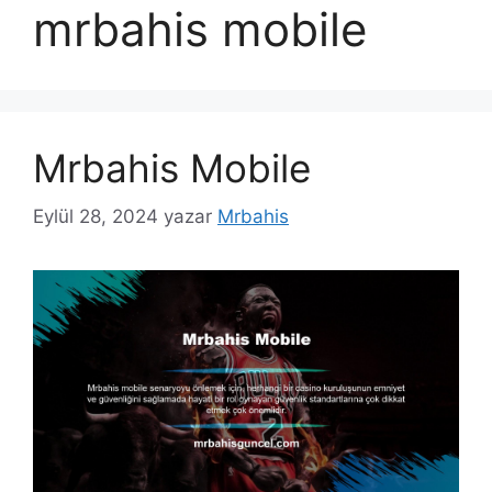
mrbahis mobile
Mrbahis Mobile
Eylül 28, 2024
yazar
Mrbahis