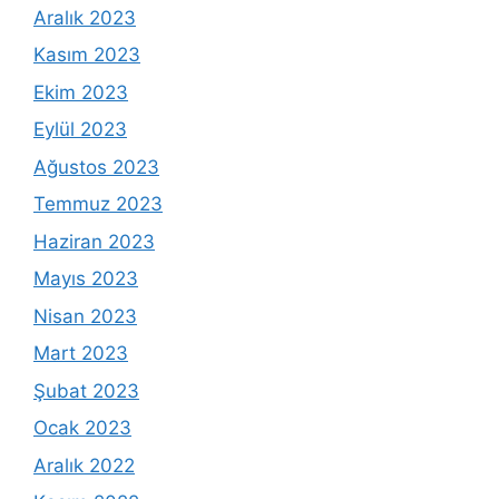
Aralık 2023
Kasım 2023
Ekim 2023
Eylül 2023
Ağustos 2023
Temmuz 2023
Haziran 2023
Mayıs 2023
Nisan 2023
Mart 2023
Şubat 2023
Ocak 2023
Aralık 2022