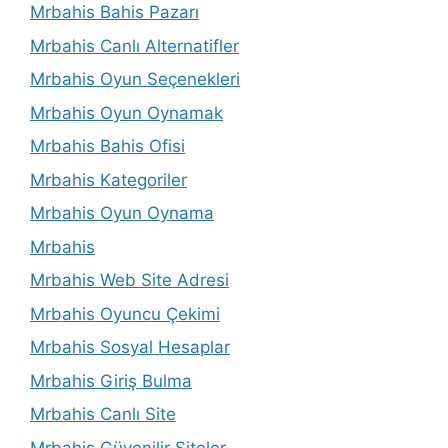
Mrbahis Bahis Pazarı
Mrbahis Canlı Alternatifler
Mrbahis Oyun Seçenekleri
Mrbahis Oyun Oynamak
Mrbahis Bahis Ofisi
Mrbahis Kategoriler
Mrbahis Oyun Oynama
Mrbahis
Mrbahis Web Site Adresi
Mrbahis Oyuncu Çekimi
Mrbahis Sosyal Hesaplar
Mrbahis Giriş Bulma
Mrbahis Canlı Site
Mrbahis Güvenilir Siteler