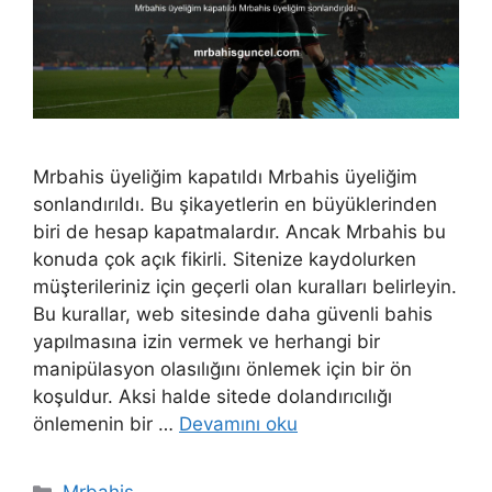
Mrbahis üyeliğim kapatıldı Mrbahis üyeliğim
sonlandırıldı. Bu şikayetlerin en büyüklerinden
biri de hesap kapatmalardır. Ancak Mrbahis bu
konuda çok açık fikirli. Sitenize kaydolurken
müşterileriniz için geçerli olan kuralları belirleyin.
Bu kurallar, web sitesinde daha güvenli bahis
yapılmasına izin vermek ve herhangi bir
manipülasyon olasılığını önlemek için bir ön
koşuldur. Aksi halde sitede dolandırıcılığı
önlemenin bir …
Devamını oku
Kategoriler