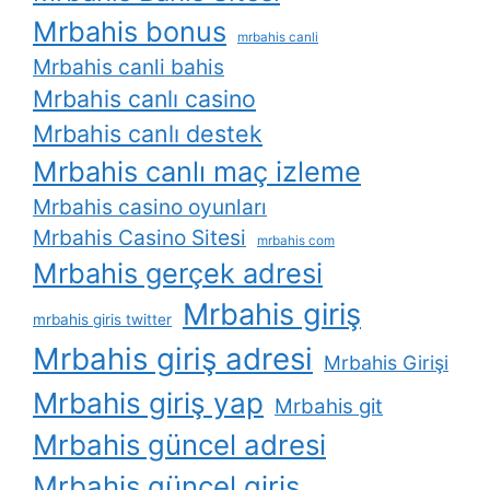
Mrbahis bonus
mrbahis canli
Mrbahis canli bahis
Mrbahis canlı casino
Mrbahis canlı destek
Mrbahis canlı maç izleme
Mrbahis casino oyunları
Mrbahis Casino Sitesi
mrbahis com
Mrbahis gerçek adresi
Mrbahis giriş
mrbahis giris twitter
Mrbahis giriş adresi
Mrbahis Girişi
Mrbahis giriş yap
Mrbahis git
Mrbahis güncel adresi
Mrbahis güncel giriş