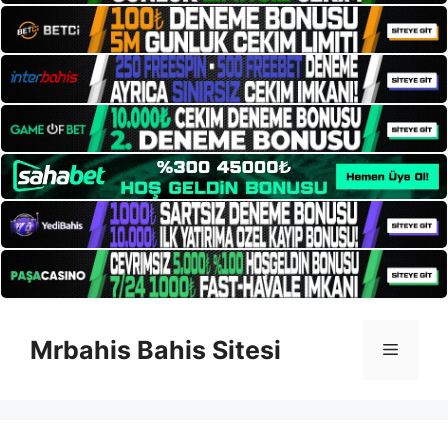
İçeriğe
atla
Mrbahis Bahis Sitesi
Menü