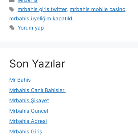
Mrbahis
Etiketler
mrbahis giris twitter
,
mrbahis mobile casino
,
mrbahis üyeliğim kapatıldı
Yorum yap
Son Yazılar
Mr Bahis
Mrbahis Canlı Bahisleri
Mrbahis Şikayet
Mrbahis Güncel
Mrbahis Adresi
Mrbahis Giriş