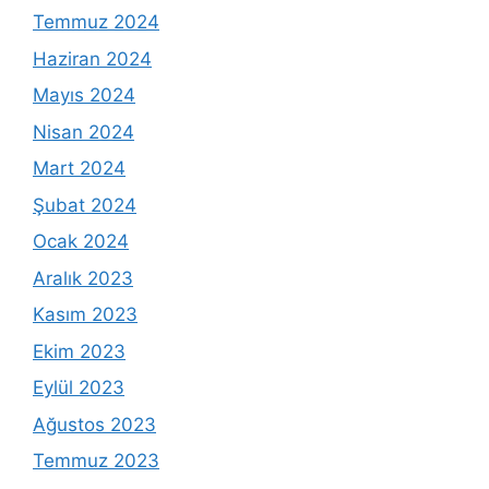
Temmuz 2024
Haziran 2024
Mayıs 2024
Nisan 2024
Mart 2024
Şubat 2024
Ocak 2024
Aralık 2023
Kasım 2023
Ekim 2023
Eylül 2023
Ağustos 2023
Temmuz 2023