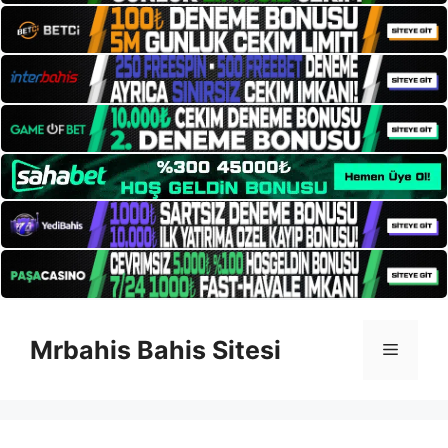
İçeriğe
atla
Mrbahis Bahis Sitesi
Menü