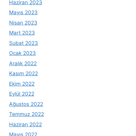
Haziran 2023
Mayıs 2023
Nisan 2023
Mart 2023
Şubat 2023
Ocak 2023
Aralık 2022
Kasım 2022
Ekim 2022
Eylül 2022
Ağustos 2022
Temmuz 2022
Haziran 2022
Mayıs 2022