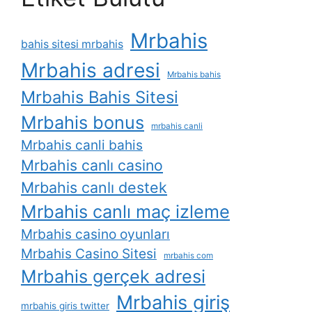
Mrbahis
bahis sitesi mrbahis
Mrbahis adresi
Mrbahis bahis
Mrbahis Bahis Sitesi
Mrbahis bonus
mrbahis canli
Mrbahis canli bahis
Mrbahis canlı casino
Mrbahis canlı destek
Mrbahis canlı maç izleme
Mrbahis casino oyunları
Mrbahis Casino Sitesi
mrbahis com
Mrbahis gerçek adresi
Mrbahis giriş
mrbahis giris twitter