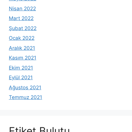
Nisan 2022
Mart 2022
Şubat 2022
Ocak 2022
Aralık 2021
Kasım 2021
Ekim 2021
Eylül 2021
Ağustos 2021
Temmuz 2021
Etiket Bulutu