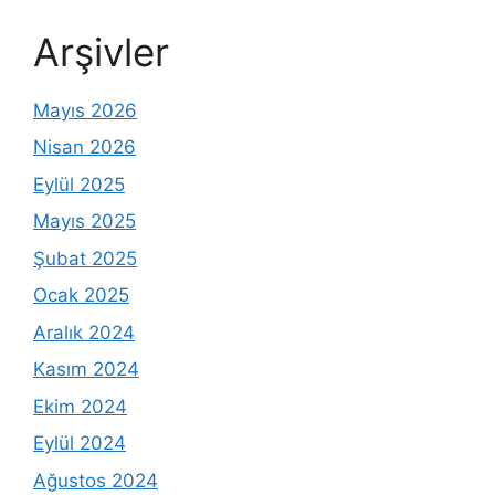
Arşivler
Mayıs 2026
Nisan 2026
Eylül 2025
Mayıs 2025
Şubat 2025
Ocak 2025
Aralık 2024
Kasım 2024
Ekim 2024
Eylül 2024
Ağustos 2024