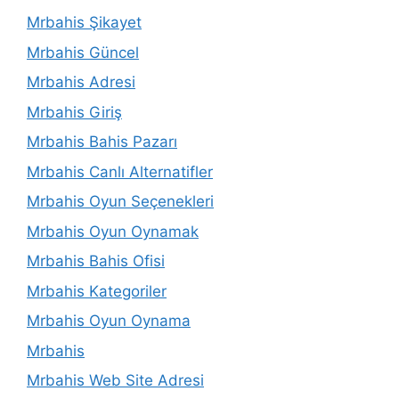
Mrbahis Şikayet
Mrbahis Güncel
Mrbahis Adresi
Mrbahis Giriş
Mrbahis Bahis Pazarı
Mrbahis Canlı Alternatifler
Mrbahis Oyun Seçenekleri
Mrbahis Oyun Oynamak
Mrbahis Bahis Ofisi
Mrbahis Kategoriler
Mrbahis Oyun Oynama
Mrbahis
Mrbahis Web Site Adresi