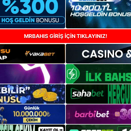
MRBAHIS GİRİŞ İÇİN TIKLAYINIZ!