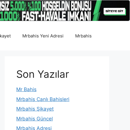
kayet
Mrbahis Yeni Adresi
Mrbahis
Son Yazılar
Mr Bahis
Mrbahis Canlı Bahisleri
Mrbahis Şikayet
Mrbahis Güncel
Mrbahis Adresi