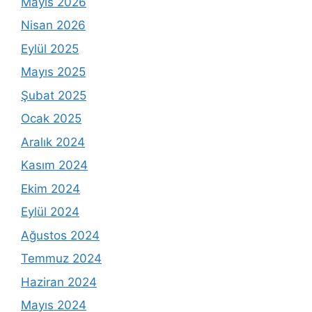
Mayıs 2026
Nisan 2026
Eylül 2025
Mayıs 2025
Şubat 2025
Ocak 2025
Aralık 2024
Kasım 2024
Ekim 2024
Eylül 2024
Ağustos 2024
Temmuz 2024
Haziran 2024
Mayıs 2024