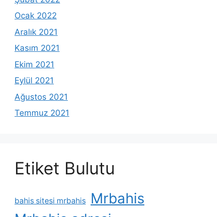
Ocak 2022
Aralık 2021
Kasım 2021
Ekim 2021
Eylül 2021
Ağustos 2021
Temmuz 2021
Etiket Bulutu
Mrbahis
bahis sitesi mrbahis