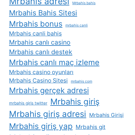
Mrbahis adresi
Mrbahis bahis
Mrbahis Bahis Sitesi
Mrbahis bonus
mrbahis canli
Mrbahis canli bahis
Mrbahis canlı casino
Mrbahis canlı destek
Mrbahis canlı maç izleme
Mrbahis casino oyunları
Mrbahis Casino Sitesi
mrbahis com
Mrbahis gerçek adresi
Mrbahis giriş
mrbahis giris twitter
Mrbahis giriş adresi
Mrbahis Girişi
Mrbahis giriş yap
Mrbahis git