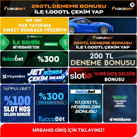
×
MRBAHIS GİRİŞ İÇİN TIKLAYINIZ!