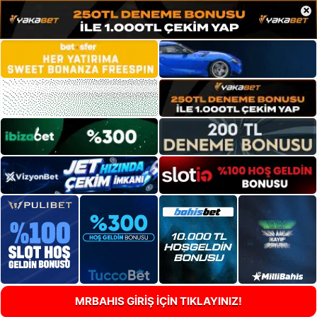
×
MRBAHIS GİRİŞ İÇİN TIKLAYINIZ!