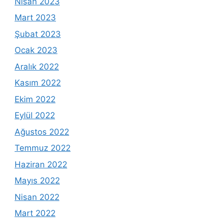
Nisan 2023
Mart 2023
Şubat 2023
Ocak 2023
Aralık 2022
Kasım 2022
Ekim 2022
Eylül 2022
Ağustos 2022
Temmuz 2022
Haziran 2022
Mayıs 2022
Nisan 2022
Mart 2022