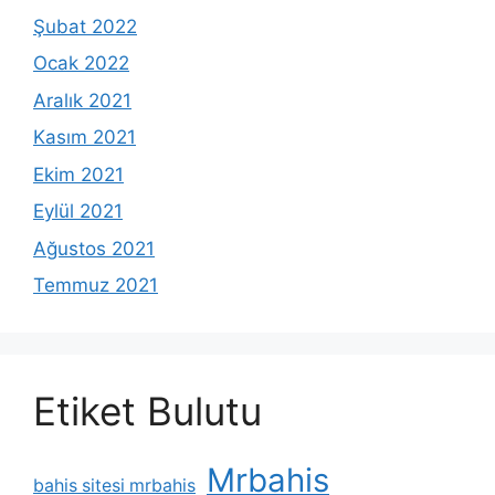
Şubat 2022
Ocak 2022
Aralık 2021
Kasım 2021
Ekim 2021
Eylül 2021
Ağustos 2021
Temmuz 2021
Etiket Bulutu
Mrbahis
bahis sitesi mrbahis