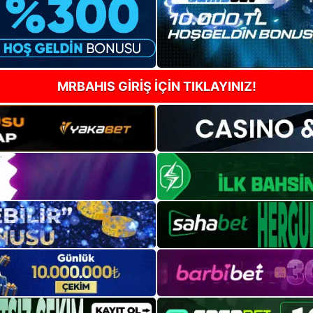
MRBAHIS GİRİŞ İÇİN TIKLAYINIZ!