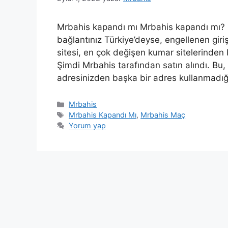
Mrbahis kapandı mı Mrbahis kapandı mı? N
bağlantınız Türkiye’deyse, engellenen gir
sitesi, en çok değişen kumar sitelerinden b
Şimdi Mrbahis tarafından satın alındı. Bu, 
adresinizden başka bir adres kullanmadığı
Kategoriler
Mrbahis
Etiketler
Mrbahis Kapandı Mı
,
Mrbahis Maç
Yorum yap