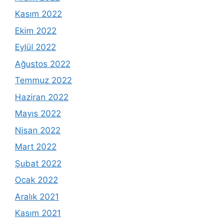
Kasım 2022
Ekim 2022
Eylül 2022
Ağustos 2022
Temmuz 2022
Haziran 2022
Mayıs 2022
Nisan 2022
Mart 2022
Şubat 2022
Ocak 2022
Aralık 2021
Kasım 2021