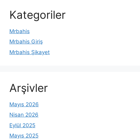
Kategoriler
Mrbahis
Mrbahis Giriş
Mrbahis Şikayet
Arşivler
Mayıs 2026
Nisan 2026
Eylül 2025
Mayıs 2025