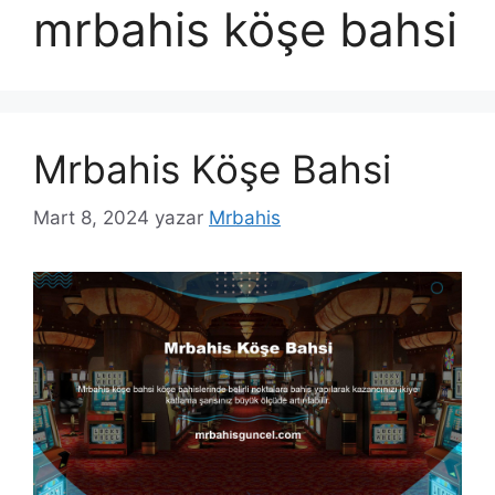
mrbahis köşe bahsi
Mrbahis Köşe Bahsi
Mart 8, 2024
yazar
Mrbahis